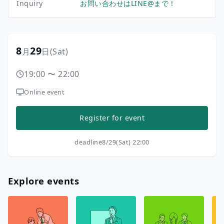
Inquiry
お問い合わせはLINE@まで！
8
29
月
日
(Sat)
19:00
〜
22:00
Online event
Register for event
deadline
8/29(Sat) 22:00
Explore events