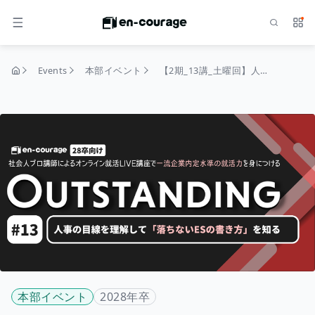
Search
Serv
MENU
Events
本部イベント
【2期_13講_土曜回】人事の目線を理解して「落ちないESの書き方」を知る｜OUTSTANDING（28卒）
home
本部イベント
2028年卒