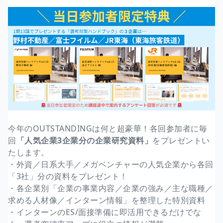
今年のOUTSTANDINGは何と超豪華！各回参加者に毎
回
「人気企業3企業分の企業研究資料」
をプレゼントい
たします。
・外資／日系大手／メガベンチャーの人気企業から各回
「3社」分の資料をプレゼント！
・各企業別「企業の事業内容／企業の強み／主な職種／
求める人材像／インターン情報」を整理した特別資料
・インターンのES/面接準備に即活用できるだけでな