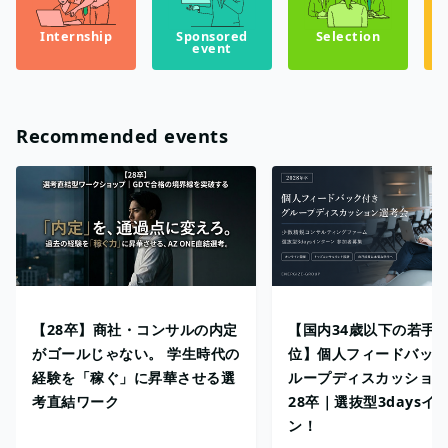
Internship
Sponsored
Selection
event
Recommended events
【28卒】商社・コンサルの内定
【国内34歳以下の若手部
がゴールじゃない。 学生時代の
位】個人フィードバック
経験を「稼ぐ」に昇華させる選
ループディスカッション
考直結ワーク
28卒｜選抜型3daysイ
ン！