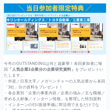
今年のOUTSTANDINGは何と超豪華！各回参加者に毎
回
「人気企業3企業分の企業研究資料」
をプレゼントい
たします。
・外資／日系大手／メガベンチャーの人気企業から各回
「3社」分の資料をプレゼント！
・各企業別「企業の事業内容／企業の強み／主な職種／
求める人材像／インターン情報」を整理した特別資料
・インターンのES/面接準備に即活用できるだけでな