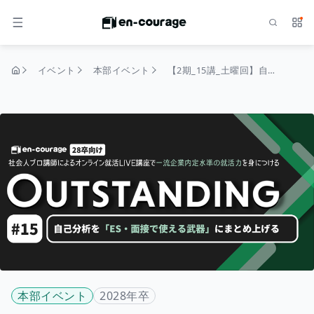
検索
サー
メニュー
イベント
本部イベント
【2期_15講_土曜回】自己分析を「ES・面接で使える武器」にまとめ上げる｜OUTSTANDING（28卒）
トップページ
本部イベント
2028年卒