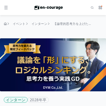
検索
サー
メニュー
イベント
インターン
【論理的思考力を上げたい学生必見】議論だけで終わらせない！『社会人視点』を叩き込む実践型GD★★
トップページ
インターン
2028年卒