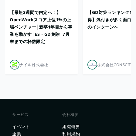
【最短3週間で内定へ！】
【GD対策ランキング1
OpenWorkスコア上位1%の上
得】気付きが多く面白い
場ベンチャー│新卒1年目から事
のインターンへ
業を動かす│ES・GD免除│7月
末までの枠数限定
ナイル株式会社
株式会社CONSCIEN
サービス
会社概要
イベント
組織概要
企業
利用規約