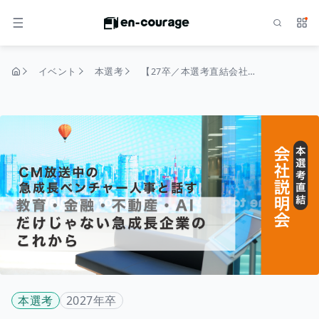
検索
サー
メニュー
イベント
本選考
【27卒／本選考直結会社説明会】教育・金融・不動産・AIだけじゃない急成長企業のこれから
トップページ
本選考
2027年卒