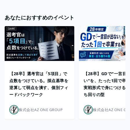
あなたにおすすめのイベント
【28卒】選考官は「5項目」で
【28卒】GDで"一言目
点数をつけている。採点基準を
い"を、たった1回で卒
逆算して弱点を潰す、個別フィ
実戦形式で身につける発
ードバックワーク
ち回りの型
株式会社AZ ONE GROUP
株式会社AZ ONE GR