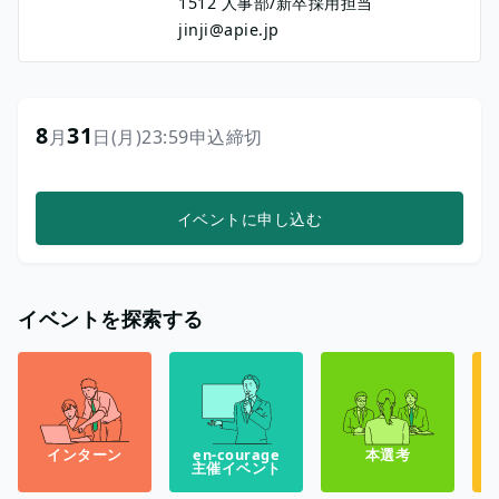
1512 人事部/新卒採用担当
jinji@apie.jp
8
31
月
日
(月)
23:59
申込締切
イベントに申し込む
イベントを探索する
インターン
en-courage
本選考
主催イベント