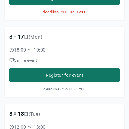
deadline
8/11(Tue) 12:00
8
17
月
日
(Mon)
18:00
〜
19:00
Online event
Register for event
deadline
8/14(Fri) 12:00
8
18
月
日
(Tue)
12:00
〜
13:00