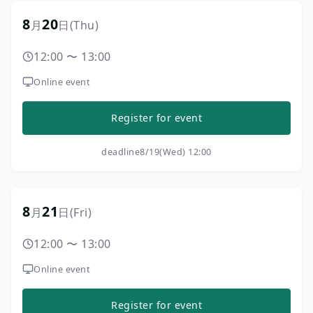
8
20
月
日
(Thu)
12:00
〜
13:00
Online event
Register for event
deadline
8/19(Wed) 12:00
8
21
月
日
(Fri)
12:00
〜
13:00
Online event
Register for event