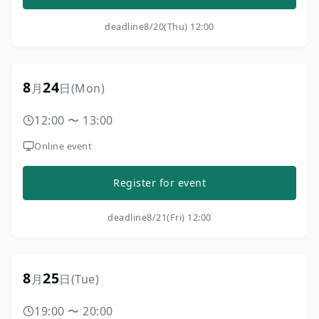
deadline
8/20(Thu) 12:00
8
24
月
日
(Mon)
12:00
〜
13:00
Online event
Register for event
deadline
8/21(Fri) 12:00
8
25
月
日
(Tue)
19:00
〜
20:00