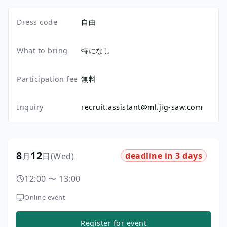
Dress code
自由
What to bring
特になし
Participation fee
無料
Inquiry
recruit.assistant@ml.jig-saw.com
8
12
deadline in 3 days
月
日
(Wed)
12:00
〜
13:00
Online event
Register for event