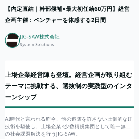
【内定直結｜幹部候補×最大初任給60万円】経営
企画主催：ベンチャーを体感する2日間
JIG-SAW株式会社
System Solutions
上場企業経営陣も登壇。経営企画が取り組む
テーマに挑戦する、選抜制の実践型のインタ
ーンシップ
AI時代と言われる昨今、他の追随を許さない圧倒的なIT
技術を駆使し、上場企業×少数精鋭集団として唯一無二
の社会課題解決を行うJIG-SAW。