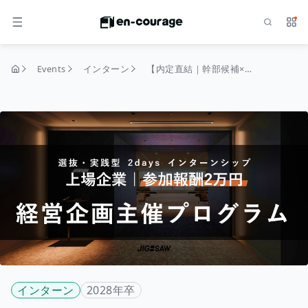
Search
Serv
MENU
Events
インターン
【内定直結｜幹部候補×最大初任給60万円】経営企画主催：ベンチャーを体感する2日間
home
インターン
2028年卒