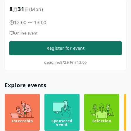
8
31
月
日
(Mon)
12:00
〜
13:00
Online event
Register for event
deadline
8/28(Fri) 12:00
Explore events
Internship
Sponsored
Selection
event