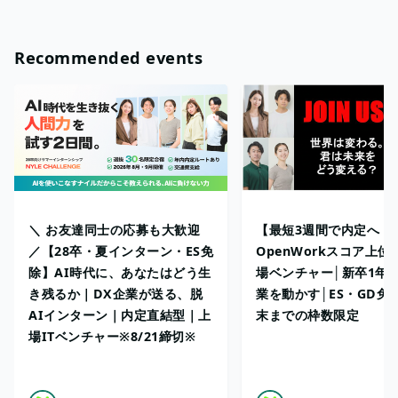
Recommended events
＼ お友達同士の応募も大歓迎
【最短3週間で内定へ！
／【28卒・夏インターン・ES免
OpenWorkスコア上位
除】AI時代に、あなたはどう生
場ベンチャー│新卒1年
き残るか｜DX企業が送る、脱
業を動かす│ES・GD免
AIインターン｜内定直結型｜上
末までの枠数限定
場ITベンチャー※8/21締切※