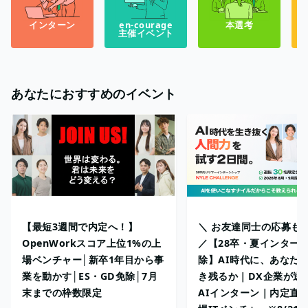
インターン
en-courage
本選考
主催イベント
あなたにおすすめのイベント
【最短3週間で内定へ！】
＼ お友達同士の応募も
OpenWorkスコア上位1%の上
／【28卒・夏インターン
場ベンチャー│新卒1年目から事
除】AI時代に、あなた
業を動かす│ES・GD免除│7月
き残るか｜DX企業が送
末までの枠数限定
AIインターン｜内定直