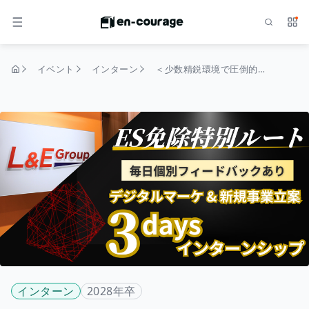
検索
サー
メニュー
イベント
インターン
＜少数精鋭環境で圧倒的な成長を＞デジタルマーケティング&新規事業立案 少数精鋭環境でビジネス戦略を考え抜く3daysインターン
トップページ
インターン
2028年卒