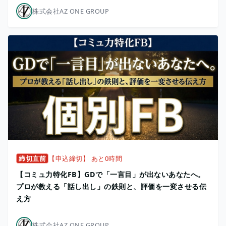
株式会社AZ ONE GROUP
締切直前
【申込締切】 あと0時間
【コミュ力特化FB】GDで「一言目」が出ないあなたへ。
プロが教える「話し出し」の鉄則と、評価を一変させる伝
え方
株式会社AZ ONE GROUP