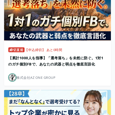
締切直前
【申込締切】 あと0時間
【累計1000人を指導】「選考落ち」を未然に防ぐ。1対1
のガチ個別FBで、あなたの武器と弱点を徹底言語化
株式会社AZ ONE GROUP