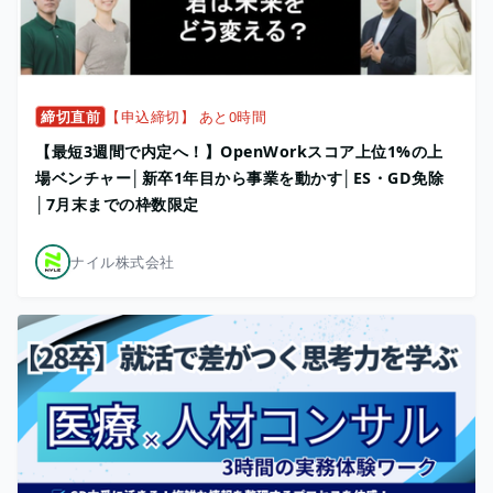
締切直前
【申込締切】 あと0時間
【最短3週間で内定へ！】OpenWorkスコア上位1%の上
場ベンチャー│新卒1年目から事業を動かす│ES・GD免除
│7月末までの枠数限定
ナイル株式会社