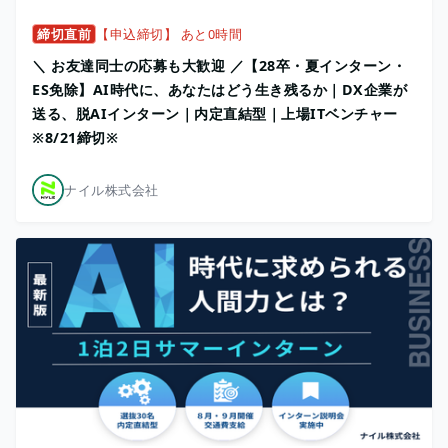
締切直前
【申込締切】 あと0時間
＼ お友達同士の応募も大歓迎 ／【28卒・夏インターン・
ES免除】AI時代に、あなたはどう生き残るか｜DX企業が
送る、脱AIインターン｜内定直結型｜上場ITベンチャー
※8/21締切※
ナイル株式会社