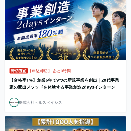
締切直前
【申込締切】 あと0時間
【合格率1%】創業6年で9つの新規事業を創出｜20代事業
家の輩出メソッドを体験する事業創造2daysインターン
株式会社ヘルスベイシス