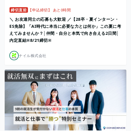
締切直前
【申込締切】 あと0時間
＼ お友達同士の応募も大歓迎 ／【28卒・夏インターン・
ES免除】「AI時代に本当に必要な力とは何か」この夏に考
えてみませんか？│仲間・自分と本気で向き合える2日間│
内定直結※8/21締切※
ナイル株式会社