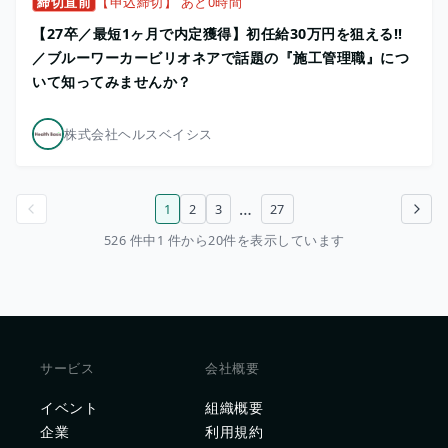
締切直前
【申込締切】 あと0時間
【27卒／最短1ヶ月で内定獲得】初任給30万円を狙える!!
／ブルーワーカービリオネアで話題の『施工管理職』につ
いて知ってみませんか？
株式会社ヘルスベイシス
…
1
2
3
27
前のページ
次のページ
526 件中1 件から20件を表示しています
サービス
会社概要
イベント
組織概要
企業
利用規約