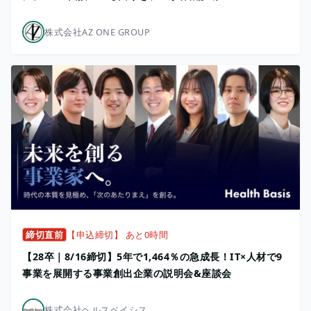
株式会社AZ ONE GROUP
締切直前
【申込締切】 あと0時間
【28卒｜8/16締切】5年で1,464％の急成長！IT×人材で9
事業を展開する事業創出企業の説明会&座談会
株式会社ヘルスベイシス