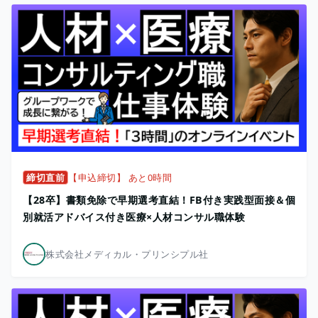
締切直前
【申込締切】 あと0時間
【28卒】書類免除で早期選考直結！FB付き実践型面接＆個
別就活アドバイス付き医療×人材コンサル職体験
株式会社メディカル・プリンシプル社