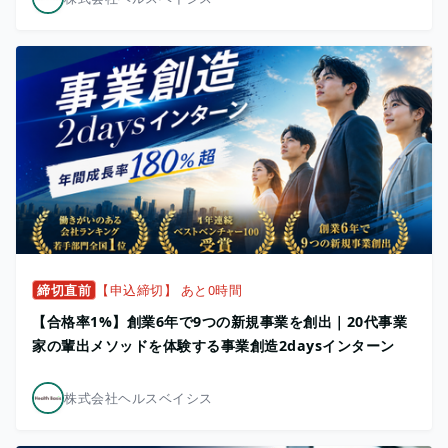
締切直前
【申込締切】 あと0時間
【合格率1%】創業6年で9つの新規事業を創出｜20代事業
家の輩出メソッドを体験する事業創造2daysインターン
株式会社ヘルスベイシス