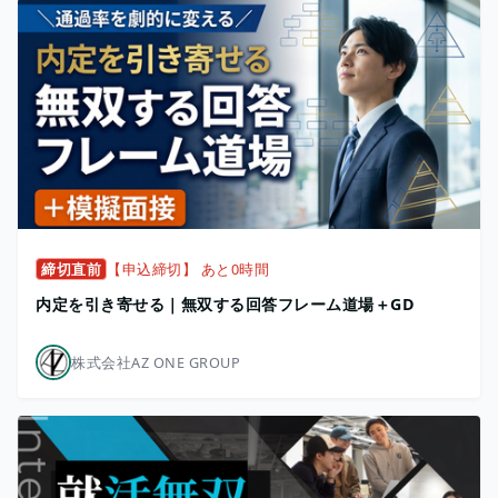
締切直前
【申込締切】 あと0時間
内定を引き寄せる｜無双する回答フレーム道場＋GD
株式会社AZ ONE GROUP