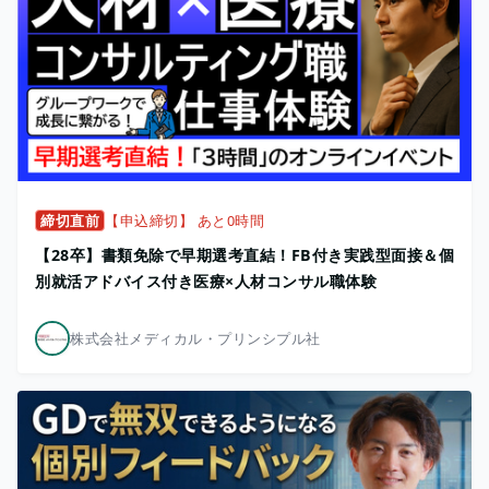
締切直前
【申込締切】 あと0時間
【28卒】書類免除で早期選考直結！FB付き実践型面接＆個
別就活アドバイス付き医療×人材コンサル職体験
株式会社メディカル・プリンシプル社