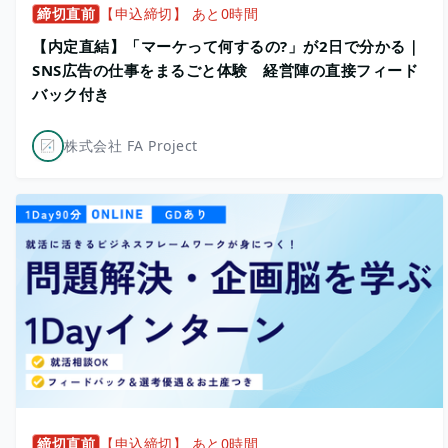
締切直前
【申込締切】 あと0時間
【内定直結】「マーケって何するの?」が2日で分かる｜
SNS広告の仕事をまるごと体験 経営陣の直接フィード
バック付き
株式会社 FA Project
締切直前
【申込締切】 あと0時間