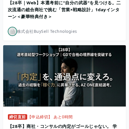
【28卒｜Web】本選考前に"自分の武器"を見つける。二
次流通の総合商社で挑む「営業×戦略設計」1dayインタ
ーン＜豪華特典付き＞
株式会社BuySell Technologies
締切直前
【申込締切】 あと0時間
【28卒】商社・コンサルの内定がゴールじゃない。 学