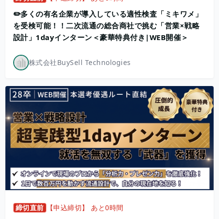
✏️多くの有名企業が導入している適性検査「ミキワメ」
を受検可能！！二次流通の総合商社で挑む「営業×戦略
設計」1dayインターン＜豪華特典付き|WEB開催＞
株式会社BuySell Technologies
締切直前
【申込締切】 あと0時間