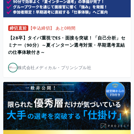
締切直前
【申込締切】 あと0時間
【28卒】タイパ重視でES・面接を突破！「自己分析」セ
ミナー（90分）～夏インターン選考対策・早期選考直結
の仕事体験付き～
株式会社メディカル・プリンシプル社