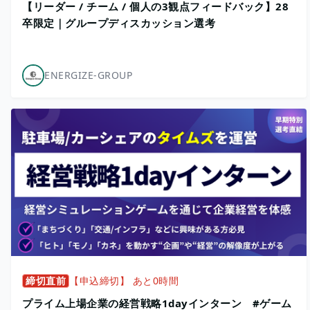
【リーダー / チーム / 個人の3観点フィードバック】28
卒限定｜グループディスカッション選考
ENERGIZE-GROUP
締切直前
【申込締切】 あと0時間
プライム上場企業の経営戦略1dayインターン #ゲーム