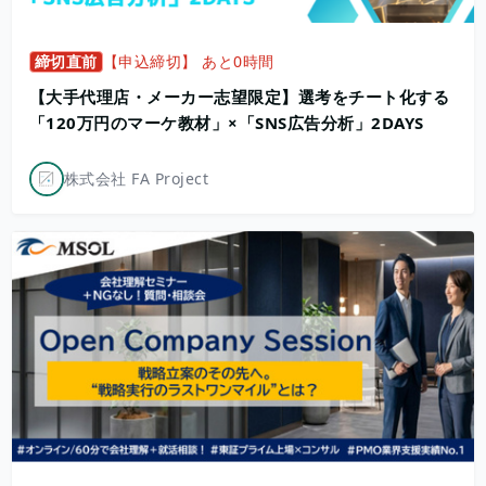
締切直前
【申込締切】 あと0時間
【大手代理店・メーカー志望限定】選考をチート化する
「120万円のマーケ教材」×「SNS広告分析」2DAYS
株式会社 FA Project