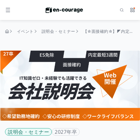
検索
サー
メニュー
イベント
説明会・セミナー
【☆面接確約☆】◤内定まで3週間！◢IT知識ゼロ・未経験でも活躍できる。マンパワーグループの魅力を知る！
トップページ
説明会・セミナー
2027年卒