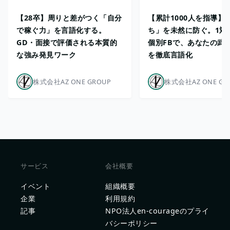
【28卒】周りと差がつく「自分
【累計1000人を指導】
で稼ぐ力」を言語化する。
ち」を未然に防ぐ。1対
GD・面接で評価される本質的
個別FBで、あなたの武
な強み発見ワーク
を徹底言語化
株式会社AZ ONE GROUP
株式会社AZ ONE GR
サービス
会社概要
イベント
組織概要
企業
利用規約
記事
NPO法人en-courageのプライ
バシーポリシー