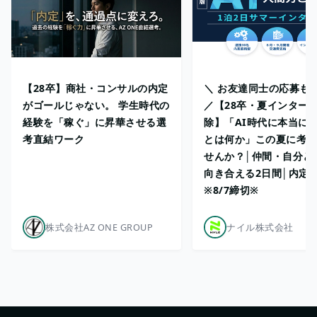
【28卒】商社・コンサルの内定
＼ お友達同士の応募も
がゴールじゃない。 学生時代の
／【28卒・夏インターン
経験を「稼ぐ」に昇華させる選
除】「AI時代に本当に
考直結ワーク
とは何か」この夏に考え
せんか？│仲間・自分と
向き合える2日間│内定
※8/7締切※
株式会社AZ ONE GROUP
ナイル株式会社