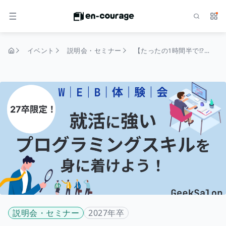
検索
サー
メニュー
イベント
説明会・セミナー
【たったの1時間半で!?】28卒向け 就活での“武器”が1つ増えるWebサイト制作体験会
トップページ
説明会・セミナー
2027年卒