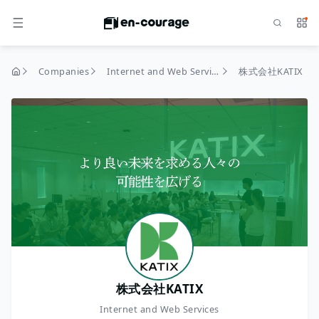
Search
Serv
MENU
Companies
Internet and Web Services
株式会社KATIX
home
株式会社KATIX
Internet and Web Services