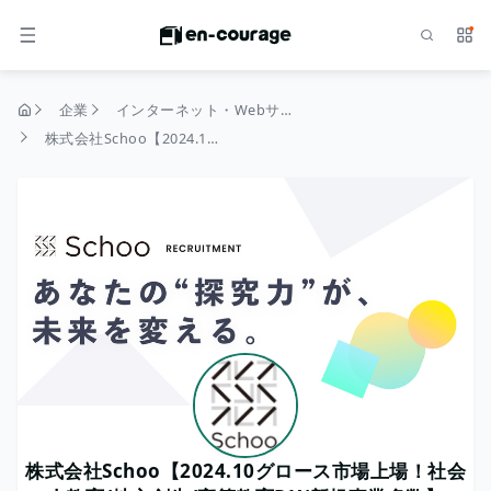
検索
サー
メニュー
企業
インターネット・Webサービス
トップページ
株式会社Schoo【2024.10グロース市場上場！社会人教育/地方創生/高等教育DX/新規事業多数】
株式会社Schoo【2024.10グロース市場上場！社会