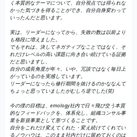
く本質的なテーマについて、自分視点では得られな
かった気づきを得ることができ、自分自身変わって
いったんだと思います。
実は、リーダーになってから、失敗の数は以前より
も格段に増えました。
でもそれは、決してネガティブなことではなく、そ
れだけレベルの高い課題に向き合い続けている証拠
だと思いますし、
自分の成長角度が年々、いや、冗談ではなく毎日上
がっているのを実感しています。
リーダーになったら修行期間を抜けるのかななんて
ちょっと思っていましたがむしろ逆でした(笑)
今の僕の目標は、emology社内で日々飛び交う本質
的なフィードバックを、体系化し、組織コンサル事
業を新規事業として形づくることです。
自分をこれだけ変えてくれた・変え続けてくれてい
るノウハウは、このまま社内だけに留めておくのは