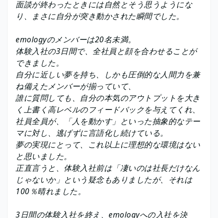
面談が終わったときには自然とそう思うようにな
り、まさに自分が突き動かされた瞬間でした。
emologyのメンバーは20名未満。
体験入社の3日間で、全社員と顔を合わせることが
できました。
自分に近しい夢を持ち、しかも圧倒的な人間力を兼
ね備えたメンバーが揃っていて、
誰に質問しても、自分の本気のアウトプットを大き
く上書く高レベルのフィードバックを与えてくれ、
社員全員が、「人を動かす」といった抽象的なテー
マに対し、逃げずに言語化し続けている。
夢の実現にとって、これ以上に理想的な環境はない
と思いました。
正直言うと、体験入社前は「凄いのは社長だけなん
じゃないか」という疑念もありましたが、それは
100％晴れました。
3日間の体験入社を終え、emologyへの入社を決