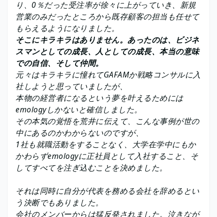
り、0％だった受注率が徐々に上がっていき、新規
営業のみだったところから既存顧客の担当も任せて
もらえるようになりました。
そこにキラキラはありません。あったのは、ビジネ
スマンとしての成長、人としての成長、本当の意味
での自信、そして仲間。
元々はキラキラに憧れてGAFAMか戦略コンサルに入
社しようと思っていましたが、
本物の経営者になるという夢を叶えるためには
emologyしかないと確信しました。
その本気の覚悟を荒井に伝えて、こんな事例が世の
中にあるのかわからないのですが、
1社も就職活動をすることなく、大学在学中にもか
かわらずemologyに正社員として入社すること、そ
してすべてを注ぎ込むことを決めました。
それは同時に自分が代表を務める会社を辞めるとい
う決断でもありました。
会社のメンバーからは猛反発されました。泣きなが