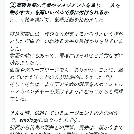
②高難易度の営業やマネジメントを通じ、「人を
動かす力」を高いレベルで身に付けられるか
という軸を掲げて、就職活動を始めました。
就活初期には、優秀な人が集まるだろうという漠然
とした理由で、いわゆる大手企業ばかりを見ていま
した。
学歴の助けもあって、選考にはそれほど苦労せずに
済みましたし、
面接やグループワークでも、ありがたいことに、褒
めていただくことの方が圧倒的に多かったです。
そしてそれは、より実力主義の環境を求めてミドル
～メガベンチャーを受けるようになってからも同様
でした。
そんな時、信頼しているエージェントの方の紹介
で、emologyに出会ったんです。
初回から代表の荒井との面談。荒井は、僕が今まで