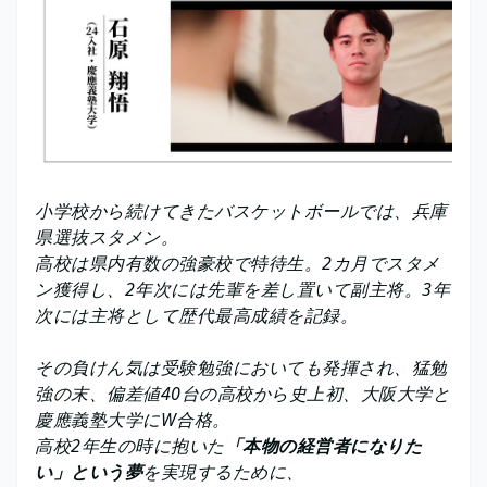
小学校から続けてきたバスケットボールでは、兵庫
県選抜スタメン。
高校は県内有数の強豪校で特待生。2カ月でスタメ
ン獲得し、2年次には先輩を差し置いて副主将。3年
次には主将として歴代最高成績を記録。
その負けん気は受験勉強においても発揮され、猛勉
強の末、偏差値40台の高校から史上初、大阪大学と
慶應義塾大学にW合格。
高校2年生の時に抱いた
「本物の経営者になりた
い」という夢
を実現するために、