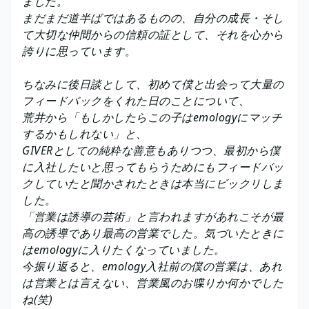
ました。
まだまだ道半ばではあるものの、自分の成長・そし
て大切な仲間からの信頼の証として、それを心から
誇りに思っています。
ちなみに後日談として、初めて僕と出会って大量の
フィードバックをくれた日のことについて、
荒井から「もしかしたらこの子はemologyにマッチ
するかもしれない」と、
GIVERとしての純粋な善意もありつつ、最初から僕
に入社したいと思ってもらうためにもフィードバッ
クしていたと聞かされたときは本当にビックリしま
した。
「営業は誘導の芸術」と言われますがあれこそが最
高の誘導であり最高の営業でした。気づいたときに
はemologyに入りたくなっていました。
今振り返ると、emology入社前の僕の営業は、あれ
は営業とは言えない、営業風のお喋りか何かでした
ね(笑)