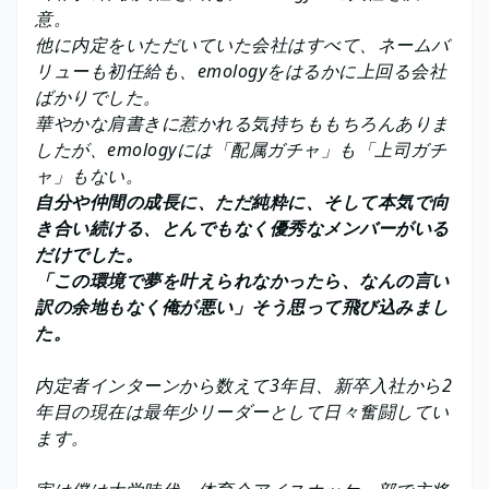
意。
他に内定をいただいていた会社はすべて、ネームバ
リューも初任給も、emologyをはるかに上回る会社
ばかりでした。
華やかな肩書きに惹かれる気持ちももちろんありま
したが、emologyには「配属ガチャ」も「上司ガチ
ャ」もない。
自分や仲間の成長に、ただ純粋に、そして本気で向
き合い続ける、とんでもなく優秀なメンバーがいる
だけでした。
「この環境で夢を叶えられなかったら、なんの言い
訳の余地もなく俺が悪い」そう思って飛び込みまし
た。
内定者インターンから数えて3年目、新卒入社から2
年目の現在は最年少リーダーとして日々奮闘してい
ます。