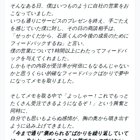
そんなある日、僕はいつものように自社の営業をお
こなっていました。
いつも通りにサービスのプレゼンを終え、手ごたえ
を感じていた僕に対し、その日の商談相手は、
「せっかくだから、石原くんの今後の成長のために
フィードバックするね」と言い、
僕の営業について1時間以上にわたってフィードバ
ックを与えてくれました。
しかもその内容が受注率が何倍にもなるんじゃない
かと思うくらい的確なフィードバックばかりで夢中
になってメモを取りました。
そしてメモを取る中で「よっしゃー！これでもっと
たくさん受注できるようになるぞ！」という興奮と
同時に、
自分でも思いもよらぬ感情が、胸の奥から噴き出す
ように込み上げてきました。
「今まで通り”褒められる”ばかりを繰り返していて