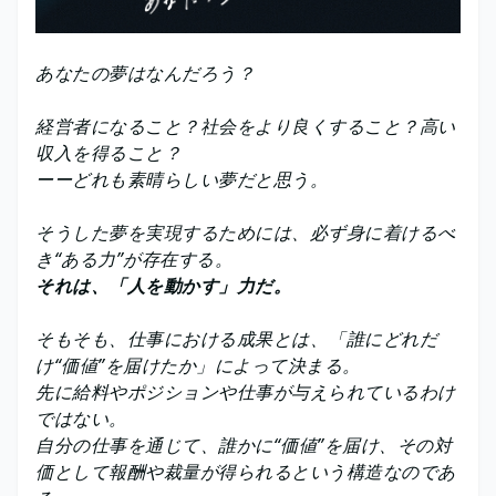
あなたの夢はなんだろう？
経営者になること？社会をより良くすること？高い
収入を得ること？
ーーどれも素晴らしい夢だと思う。
そうした夢を実現するためには、必ず身に着けるべ
き“ある力”が存在する。
それは、「人を動かす」力だ。
そもそも、仕事における成果とは、「誰にどれだ
け“価値”を届けたか」によって決まる。
先に給料やポジションや仕事が与えられているわけ
ではない。
自分の仕事を通じて、誰かに“価値”を届け、その対
価として報酬や裁量が得られるという構造なのであ