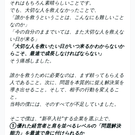
それはもちろん素晴らしいことです。
でも、大切な人を救えなかったことで、
「誰かを救うということは、こんなにも難しいこと
なのか」
「今の自分のままでいては、また大切な人を救えな
い日が来る」
「大切な人を救いたい日がいつ来るかわからないか
らこそ、最速で成長しなければならない」
そう痛感しました。
誰かを救うために必要なのは、まず頼ってもらえる
人であること。次に、問題を本質的に捉え解決策を
導き出せること。そして、相手の行動を変えるこ
と。
当時の僕には、そのすべてが不足していました。
そこで僕は、“新卒入社”する企業を選ぶ上で、
①優れた経営者と肩を並べるレベルの「問題解決
能力」を最速で身に付けられるか