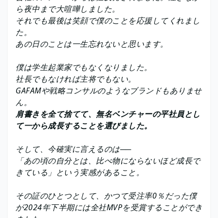
ら夜中まで大喧嘩しました。
それでも最後は笑顔で僕のことを応援してくれまし
た。
あの日のことは一生忘れないと思います。
僕は学生起業家でもなくなりました。
社長でもなければ主将でもない。
GAFAMや戦略コンサルのようなブランドもありませ
ん。
肩書きを全て捨てて、無名ベンチャーの平社員とし
て一から成長することを選びました。
そして、今確実に言えるのは──
「あの頃の自分とは、比べ物にならないほど成長で
きている」という実感があること。
その証のひとつとして、かつて受注率0％だった僕
が2024年下半期には全社MVPを受賞することができ