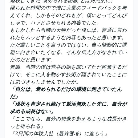
経験してきた”褒められる面談”とは対照的に、
限られた時間の中で僕に大量のフィードバックを与
えてくれ、しかもそのどれもが、僕にとってどんぴ
しゃで、ハッとさせられる内容でした。
もしかしたら当時の天狗だった僕には、普通に言わ
れたらムッとするような内容もあったと思います。
ただ厳しいことを言うのではない、自ら能動的に課
題に向き合いたくなる、そんな伝え方がなされてい
たのだと思います。
無論、当時の僕は荒井の話を聞いてただ興奮するだ
けで、そこに人を動かす技術が隠されていたことに
は気づきもしませんでしたが。
「自分は、褒められるだけの環境に飽きていたん
だ」
「現状を肯定され続けて就活無双した先に、自分が
求める成長はない」
「ここでなら、自分の想像を超えるような成長がき
っと得られる」
「3日間の体験入社（最終選考）に進もう」