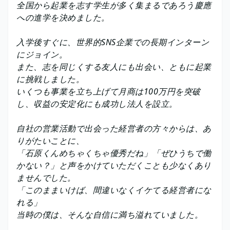
全国から起業を志す学生が多く集まるであろう慶應
への進学を決めました。
入学後すぐに、世界的SNS企業での長期インターン
にジョイン。
また、志を同じくする友人にも出会い、ともに起業
に挑戦しました。
いくつも事業を立ち上げて月商は100万円を突破
し、収益の安定化にも成功し法人を設立。
自社の営業活動で出会った経営者の方々からは、あ
りがたいことに、
「石原くんめちゃくちゃ優秀だね」「ぜひうちで働
かない？」と声をかけていただくことも少なくあり
ませんでした。
「このままいけば、間違いなくイケてる経営者にな
れる」
当時の僕は、そんな自信に満ち溢れていました。