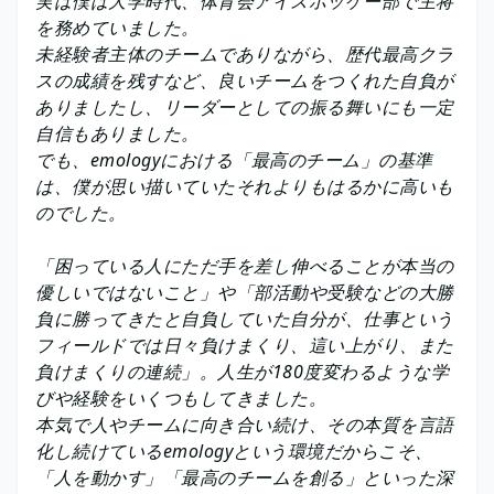
実は僕は大学時代、体育会アイスホッケー部で主将
を務めていました。
未経験者主体のチームでありながら、歴代最高クラ
スの成績を残すなど、良いチームをつくれた自負が
ありましたし、リーダーとしての振る舞いにも一定
自信もありました。
でも、emologyにおける「最高のチーム」の基準
は、僕が思い描いていたそれよりもはるかに高いも
のでした。
「困っている人にただ手を差し伸べることが本当の
優しいではないこと」や「部活動や受験などの大勝
負に勝ってきたと自負していた自分が、仕事という
フィールドでは日々負けまくり、這い上がり、また
負けまくりの連続」。人生が180度変わるような学
びや経験をいくつもしてきました。
本気で人やチームに向き合い続け、その本質を言語
化し続けているemologyという環境だからこそ、
「人を動かす」「最高のチームを創る」といった深