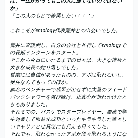
は、一生かかってもこの人に勝てないのではない
か」
「この人のもとで修業したい！！！」
これこそがemology代表荒井との出会いでした。
荒井に直談判し、自分の会社と並行してemologyで
の長期インターンをスタート。
そこから今日にいたるまでの日々は、大きな挫折と
大きな成長の繰り返しでした。
営業には自信があったものの、アポは取れないし、
受注なんてもってのほか。
無名のベンチャーで成果が出せずに大量のフィード
バックシャワーを浴び続け、正直心が折れかけたと
きもありました。
それまでの、バスケでスタープレイヤー、慶應で学
生起業して収益化成功といったキラキラした華々し
いキャリアとは真逆にも見える日々でした。
それでも、取れなかったアポが段々取れるようにな