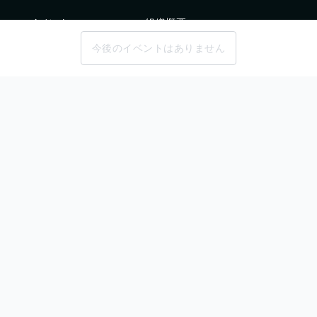
イベント
組織概要
企業
利用規約
今後のイベントはありません
記事
NPO法人en-courageのプライ
バシーポリシー
Deep Growth Partnersのプ
ライバシーポリシー
問い合わせ
企業問い合わせ
問題を報告する
新卒採用ご担当者様はこちら
学生ヘルプセンター
© copyright en-courage, all rights reserved