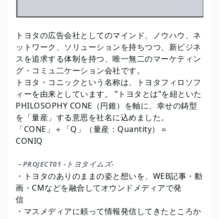
トヨタの広告会社としてのマインド、ノウハウ、ネ
ットワーク、ソリューションを持ちつつ、新ビジネ
スを追求する体制を持つ、唯一無二のマーケティン
グ・コミュ二ケーション会社です。
トヨタ・コニックという名称は、トヨタフィロソフ
ィーを由来としています。 ”トヨタとは”を紐といた
PHILOSOPHY CONE（円錐）を軸に、幸せの鋳型
を「量産」する意思を社名に込めました。
「CONE」＋「Q」（量産：Quantity）＝
CONIQ
－PROJECT01 -トヨタイムズ-
・トヨタのありのままの姿と想いを、WEB記事・動
画・CMなどを融合してオウンドメディアで発
信
・マスメディアに頼って情報発信してきたところか