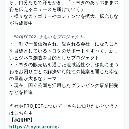
ら、自分たちで汗をかき、「トヨタのありのままの
姿を伝えるニュースを届けていく」
・様々なカテゴリーやコンテンツを拡大、拡充しな
がら成長中
－PROJECT02 -まちいちプロジェクト-
・「町で一番信頼され、愛される会社」になること
を目標としているトヨタのサポートをすべく、新し
いビジネス創造を目的としたプロジェクト
・トヨタの販売店を通じた地域活性や、移動にまつ
わるお困りごとの解決や可能性の提案を通じた幸せ
の量産が大きなテーマ
・現在、国立公園を活用したグランピング事業開発
などを推進
当社やPROJECTについて、さらに知りたいという方
はこちら↓
【採用HP】
https://toyotaconiq-