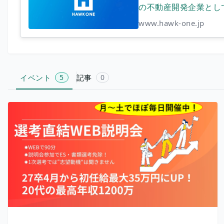
の不動産開発企業とし
www.hawk-one.jp
イベント
5
記事
0