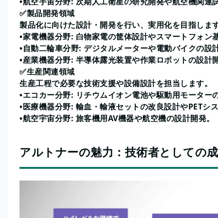
•航空宇宙分野: 次期人工衛星の研究開発や航空機関連
✅製品開発領域
製品化に向けた設計・開発を行い、実用化を目指しま
•家電機器分野: 白物家電の筐体設計やスマートフォン
•自動二輪車分野: デジタルメーターや電動バイクの設
•産業機器分野: 半導体露光装置や作業ロボットの設計
✅生産関連領域
生産工程で必要な技術支援や設備設計を担当します。
•エコカー分野: リチウムイオン電池や駆動用モーター
•医療機器分野: 輸血・輸液セットの改良設計やPETシ
•航空宇宙分野: 旅客機用AV機器や航空機の設計開発。
アルトナーの魅力：技術者としての