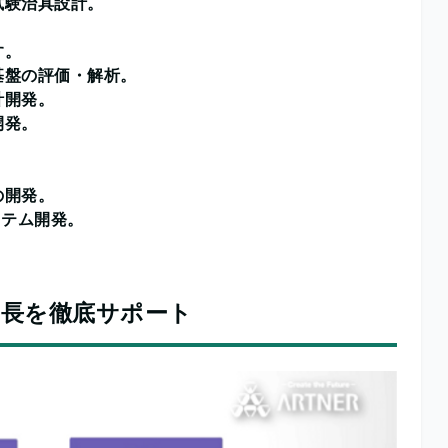
試験治具設計。
す。
基盤の評価・解析。
計開発。
開発。
の開発。
ステム開発。
成長を徹底サポート