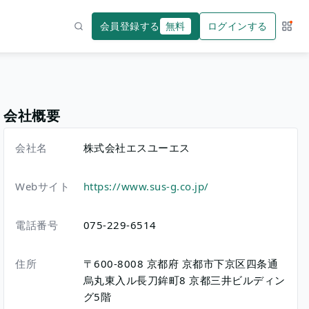
会員登録する
無料
ログインする
サー
検索
会社概要
会社名
株式会社エスユーエス
Webサイト
https://www.sus-g.co.jp/
電話番号
075-229-6514
住所
〒600-8008
京都府
京都市下京区四条通
烏丸東入ル長刀鉾町8
京都三井ビルディン
グ5階