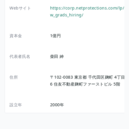
Webサイト
https://corp.netprotections.com/lp/n
w_grads_hiring/
資本金
1億円
代表者氏名
柴田 紳
住所
〒102-0083
東京都
千代田区麹町
4丁目2
6
住友不動産麹町ファーストビル 5階
設立年
2000年