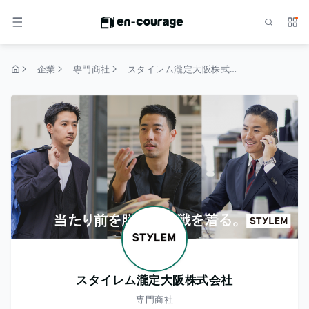
検索
サー
メニュー
企業
専門商社
スタイレム瀧定大阪株式会社
トップページ
スタイレム瀧定大阪株式会社
専門商社