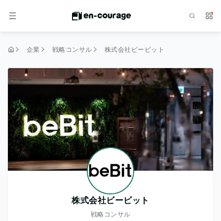
検索
サー
メニュー
企業
戦略コンサル
株式会社ビービット
トップページ
株式会社ビービット
戦略コンサル