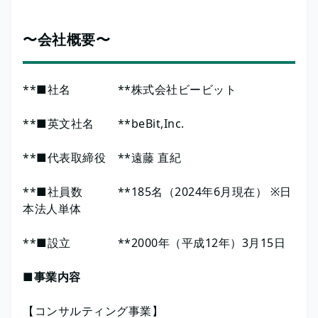
〜会社概要〜
**■社名 **株式会社ビービット
**■英文社名 **beBit,Inc.
**■代表取締役 **遠藤 直紀
**■社員数 **185名（2024年6月現在） ※日
本法人単体
**■設立 **2000年（平成12年）3月15日
■事業内容
【コンサルティング事業】