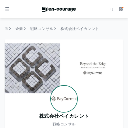
検索
サー
メニュー
企業
戦略コンサル
株式会社ベイカレント
トップページ
株式会社ベイカレント
戦略コンサル