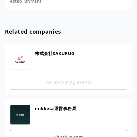
establishment
Related companies
株式会社SAKURUG
No upcoming events
mikketa運営事務局