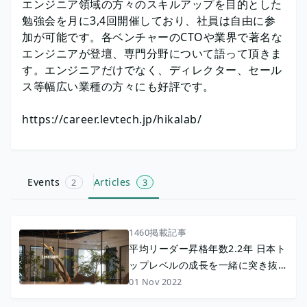
エンジニア領域の方々のスキルアップを目的とした
勉強会を月に3,4回開催しており、社員は自由に参
加が可能です。各ベンチャーのCTOや業界で著名な
エンジニアが登壇、専門分野について語って頂きま
す。エンジニアだけでなく、ディレクター、セール
ス等幅広い業種の方々にも好評です。
https://career.levtech.jp/hikalab/
Events
Articles
2
3
1460掲載記事
平均リーダー昇格年数2.2年 日本ト
ップレベルの成長を一緒に突き抜け
よう
01 Nov 2022