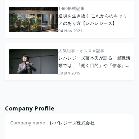
1460掲載記事
逆境を生き抜く これからのキャリ
アのあり方【レバレジーズ】
04 Nov 2021
人気記事・オススメ記事
レバレジーズ藤本氏が語る「就職活
動では、『働く目的』や『信念』を
考えよ」
30 Jan 2019
Company Profile
Company name
レバレジーズ株式会社