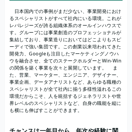
日本国内での事例がまだ少ない、事業開発におけ
るスペシャリストがすべて社内にいる環境。これが
レバレジーズが誇る組織体系のオールインハウスで
す。グループには事業創造のプロフェッショナルが
集結しており、事業造りにおいてはどこよりもスピ
ーディで強い集団です。この創業以来培われてきた
開発力、Googleも注目したマーケティングノウハ
ウを融合させ、全てのステークホルダーとWin-Win
の関係を築く事業を次々と展開しています。 ま
た、営業、マーケター、エンジニア、デザイナー、
事業企画、データアナリストなど、あらゆる職種の
スペシャリストが全て社内に揃う多様性溢れるこの
環境だからこそ、人を統括するジェネラリストや世
界レベルのスペシャリストなど、自身の職能を縦に
も横にも伸ばすことができます。
チャンスは一年目から、年次や経験に関