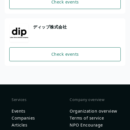
Check events
ディップ株式会社
Check events
Services
Company overview
Events
Organization overview
Companies
Terms of service
Articles
NPO Encourage