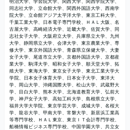
明治大学、学習院大学、関西大学、関西学院大学、
同志社大学、立命館大学、関西外国語大学、西南学
院大学、立命館アジア太平洋大学、東京工科大学、
千葉工業大学、日本電子専門学校、ＨＡＬ大阪、名
古屋大学、高崎経済大学、近畿大学、佐賀大学、同
志社女子大学、大阪府立大学、兵庫県立大学、九州
大学、静岡県立大学、会津大学、東京農業大学、専
修大学、東京外国語大学、青森県立保健大学、大妻
女子大学、尾道市立大学、京都外国語大学、京都産
業大学、駒澤大学、昭和女子大学、順天堂大学、拓
殖大学、東海大学、東京女子大学、東北工業大学大
学院、日本女子体育大学、日本女子大学、東洋大
学、岡山大学、沖縄国際大学、松山大学、武蔵野大
学、目白大学、熊本大学、北海道教育大学、弘前大
学、神戸女子大学、高知工科大学、島根県立大学、
福井大学大学院、東京学芸大学、成城大学、名桜大
学、龍谷大学、甲南大学、常磐大学、新居浜工業高
等専門学校、ＨＡＬ東京、東京ＩＴ会計専門学校、
船橋情報ビジネス専門学校、中国学園大学、共立女