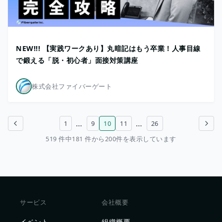
NEW!!! 【実践ワークあり】丸暗記はもう卒業！人事目線
で鍛える「脱・初心者」面接対策講座
株式会社ファイバーゲート
…
…
1
9
10
11
26
前のページ
次のページ
519 件中181 件から200件を表示しています
サービス
会社概要
イベント
組織概要