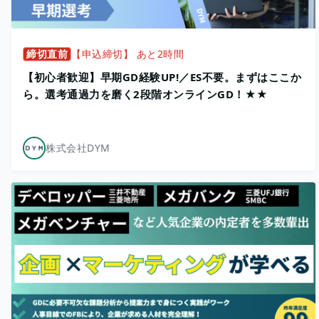
締切直前
【申込締切】 あと2時間
【初心者歓迎】早期GD経験UP!／ES不要。まずはここか
ら。選考通過力を磨く2段階オンラインGD！★★
株式会社DYM