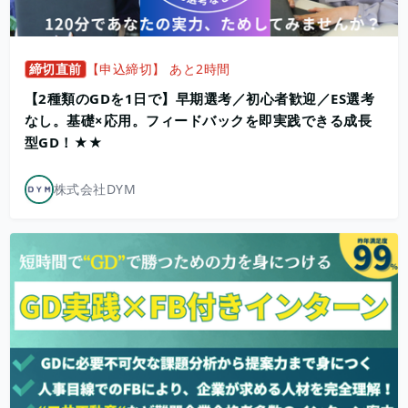
締切直前
【申込締切】 あと2時間
【2種類のGDを1日で】早期選考／初心者歓迎／ES選考
なし。基礎×応用。フィードバックを即実践できる成長
型GD！★★
株式会社DYM