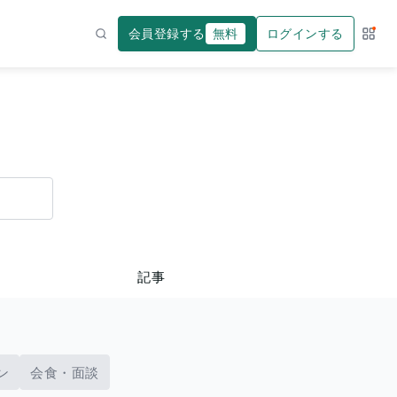
会員登録する
無料
ログインする
サー
検索
記事
ン
会食・面談