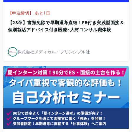
【申込締切】 あと1日
【28卒】書類免除で早期選考直結！FB付き実践型面接＆
個別就活アドバイス付き医療×人材コンサル職体験
株式会社メディカル・プリンシプル社