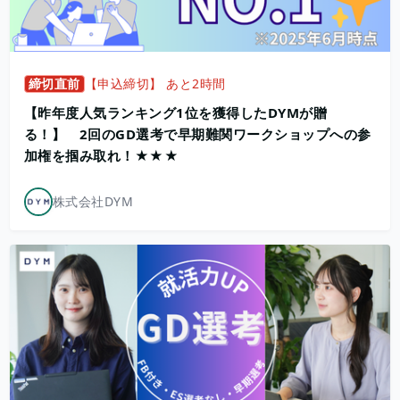
締切直前
【申込締切】 あと2時間
【昨年度人気ランキング1位を獲得したDYMが贈
る！】 2回のGD選考で早期難関ワークショップへの参
加権を掴み取れ！★★★
株式会社DYM