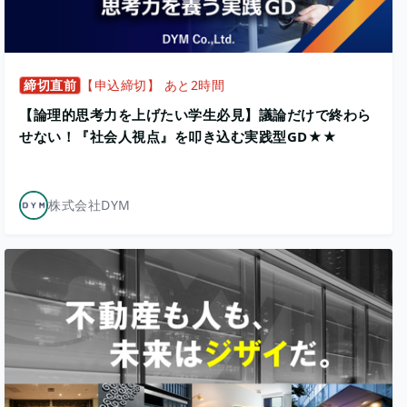
締切直前
【申込締切】 あと2時間
【論理的思考力を上げたい学生必見】議論だけで終わら
せない！『社会人視点』を叩き込む実践型GD★★
株式会社DYM