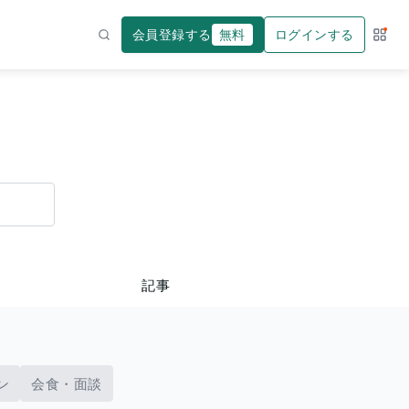
会員登録する
無料
ログインする
サー
検索
記事
ン
会食・面談