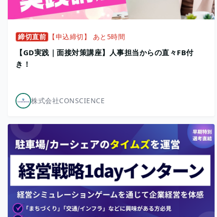
締切直前
【申込締切】 あと5時間
【GD実践｜面接対策講座】人事担当からの直々FB付
き！
株式会社CONSCIENCE