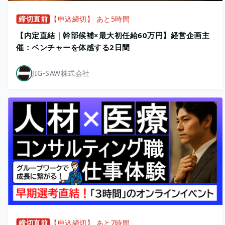
締切直前
【申込締切】 あと5時間
【内定直結｜幹部候補×最大初任給60万円】経営企画主
催：ベンチャーを体感する2日間
JIG-SAW株式会社
締切直前
【申込締切】 あと7時間