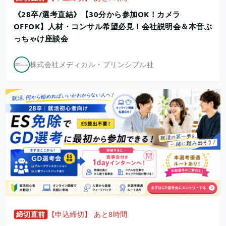
《28卒/選考直結》【30分から参加OK！カメラ
OFFOK】人材・コンサル希望必見！会社説明会＆本音ぶ
っちゃけ座談会
株式会社メディカル・プリンシプル社
締切直前
【申込締切】 あと8時間