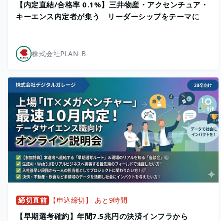
【内定直結/合格率 0.1%】三井物産・アクセンチュア・
キーエンス内定者が集う リーダーシップをテーマに
株式会社PLAN-B
締切直前
【申込締切】 あと9時間
【早期選考確約】年間7.5兆円の決済インフラから