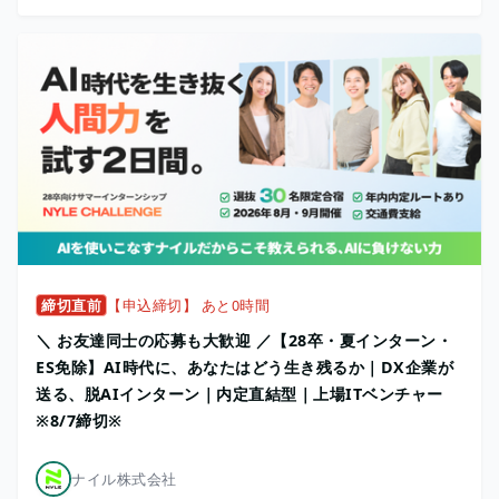
締切直前
【申込締切】 あと0時間
＼ お友達同士の応募も大歓迎 ／【28卒・夏インターン・
ES免除】AI時代に、あなたはどう生き残るか｜DX企業が
送る、脱AIインターン｜内定直結型｜上場ITベンチャー
※8/7締切※
ナイル株式会社