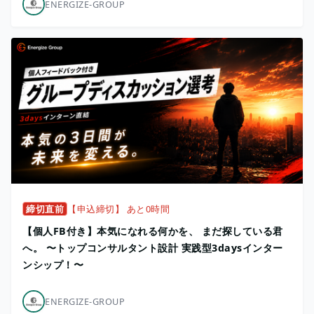
ENERGIZE-GROUP
締切直前
【申込締切】 あと0時間
【個人FB付き】本気になれる何かを、 まだ探している君
へ。 〜トップコンサルタント設計 実践型3daysインター
ンシップ！〜
ENERGIZE-GROUP