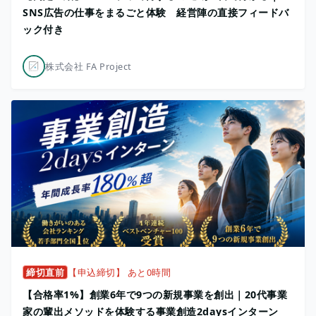
SNS広告の仕事をまるごと体験 経営陣の直接フィードバ
ック付き
株式会社 FA Project
締切直前
【申込締切】 あと0時間
【合格率1%】創業6年で9つの新規事業を創出｜20代事業
家の輩出メソッドを体験する事業創造2daysインターン