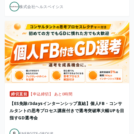
株式会社ヘルスベイシス
締切直前
【申込締切】 あと0時間
【ES免除/3daysインターンシップ直結】個人FB・コンサ
ルタントの思考プロセス講座付きで選考突破率大幅UPを目
指すGD選考会
ENERGIZE-GROUP