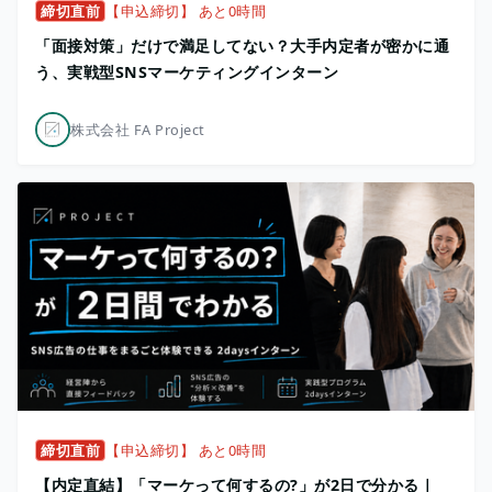
締切直前
【申込締切】 あと0時間
「面接対策」だけで満足してない？大手内定者が密かに通
う、実戦型SNSマーケティングインターン
株式会社 FA Project
締切直前
【申込締切】 あと0時間
【内定直結】「マーケって何するの?」が2日で分かる｜