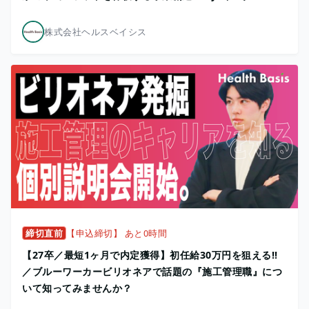
株式会社ヘルスベイシス
締切直前
【申込締切】 あと0時間
【27卒／最短1ヶ月で内定獲得】初任給30万円を狙える!!
／ブルーワーカービリオネアで話題の『施工管理職』につ
いて知ってみませんか？