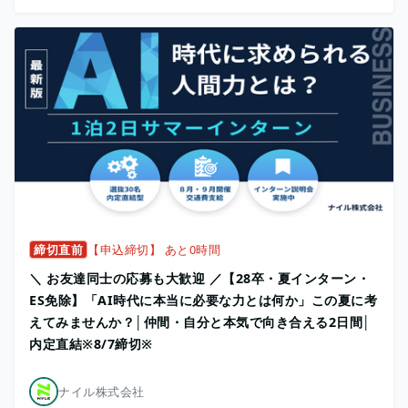
締切直前
【申込締切】 あと0時間
＼ お友達同士の応募も大歓迎 ／【28卒・夏インターン・
ES免除】「AI時代に本当に必要な力とは何か」この夏に考
えてみませんか？│仲間・自分と本気で向き合える2日間│
内定直結※8/7締切※
ナイル株式会社