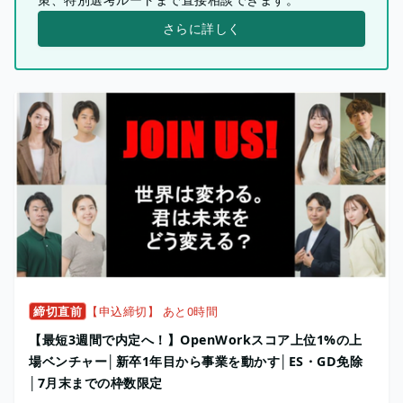
さらに詳しく
締切直前
【申込締切】 あと0時間
【最短3週間で内定へ！】OpenWorkスコア上位1%の上
場ベンチャー│新卒1年目から事業を動かす│ES・GD免除
│7月末までの枠数限定