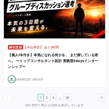
締切直前
【申込締切】 あと0時間
【個人FB付き】本気になれる何かを、 まだ探している君
へ。 〜トップコンサルタント設計 実践型3daysインター
ンシップ〜
ENERGIZE-GROUP
…
1
2
3
26
前のページ
次のページ
505 件中1 件から20件を表示しています