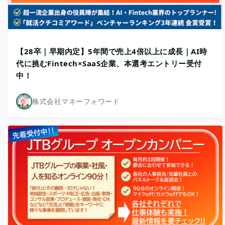
【28卒｜早期内定】5年間で売上4倍以上に成長｜AI時
代に挑むFintech×SaaS企業、本選考エントリー受付
中！
株式会社マネーフォワード