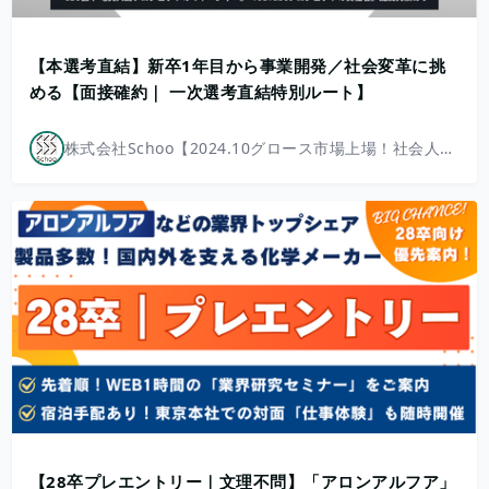
【本選考直結】新卒1年目から事業開発／社会変革に挑
める【面接確約｜ 一次選考直結特別ルート】
株式会社Schoo【2024.10グロース市場上場！社会人教育/地方創生/高等教育DX/新規事業多数】
【28卒プレエントリー｜文理不問】「アロンアルフア」