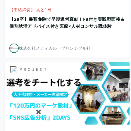
【申込締切】 あと1日
【28卒】書類免除で早期選考直結！FB付き実践型面接＆
個別就活アドバイス付き医療×人材コンサル職体験
株式会社メディカル・プリンシプル社