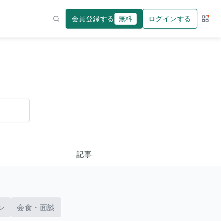
会員登録する
無料
ログインする
サー
検索
記事
ン
会食・面談