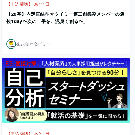
【申込締切】 あと1日
【28卒】内定直結型★タイミー第二創業期メンバーの選
抜1day〜次の一手を、泥臭く創る〜」
株式会社タイミー
【申込締切】 あと1日