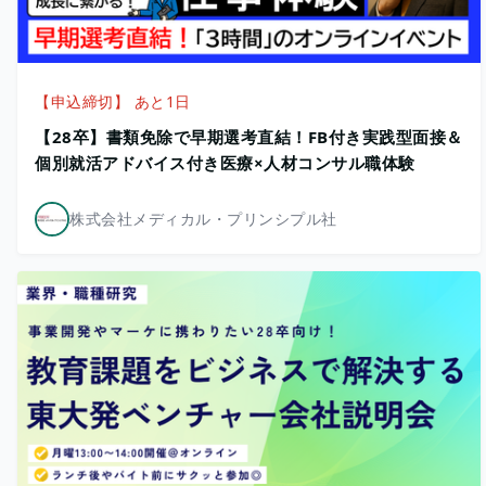
【申込締切】 あと1日
【28卒】書類免除で早期選考直結！FB付き実践型面接＆
個別就活アドバイス付き医療×人材コンサル職体験
株式会社メディカル・プリンシプル社