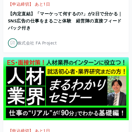
【申込締切】 あと1日
【内定直結】「マーケって何するの?」が2日で分かる｜
SNS広告の仕事をまるごと体験 経営陣の直接フィード
バック付き
株式会社 FA Project
【申込締切】 あと1日