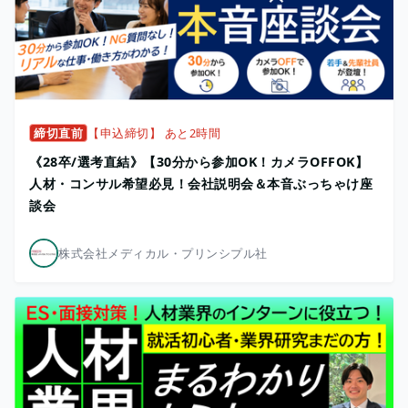
締切直前
【申込締切】 あと2時間
《28卒/選考直結》【30分から参加OK！カメラOFFOK】
人材・コンサル希望必見！会社説明会＆本音ぶっちゃけ座
談会
株式会社メディカル・プリンシプル社