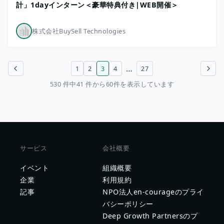
計」1dayインターン＜豪華特典付き|WEB開催＞
株式会社BuySell Technologies
…
1
2
3
4
27
前のページ
次のページ
530 件中41 件から60件を表示しています
サービス
会社概要
イベント
組織概要
企業
利用規約
記事
NPO法人en-courageのプライ
バシーポリシー
Deep Growth Partnersのプ