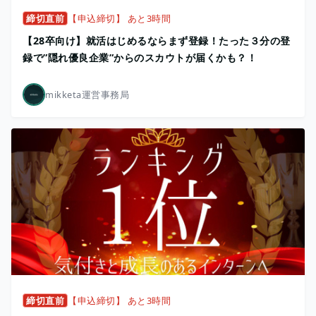
締切直前
【申込締切】 あと3時間
【28卒向け】就活はじめるならまず登録！たった３分の登
録で”隠れ優良企業”からのスカウトが届くかも？！
mikketa運営事務局
締切直前
【申込締切】 あと3時間