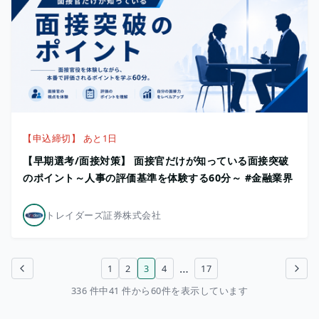
【申込締切】 あと1日
【早期選考/面接対策】 面接官だけが知っている面接突破
のポイント～人事の評価基準を体験する60分～ #金融業界
トレイダーズ証券株式会社
…
1
2
3
4
17
前のページ
次のページ
336 件中41 件から60件を表示しています