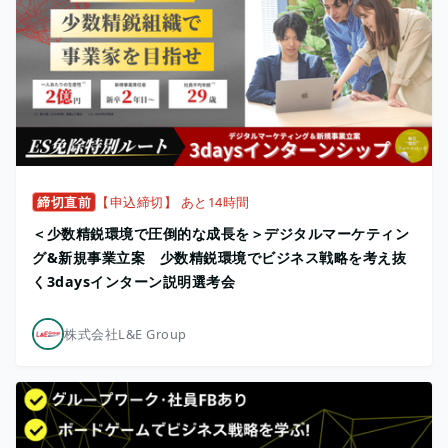
締切直前
【申込締切】 あと14時間
＜少数精鋭環境で圧倒的な成長を＞デジタルマーケティン
グ&新規事業立案 少数精鋭環境でビジネス戦略を考え抜
く3daysインターン説明選考会
株式会社L&E Group