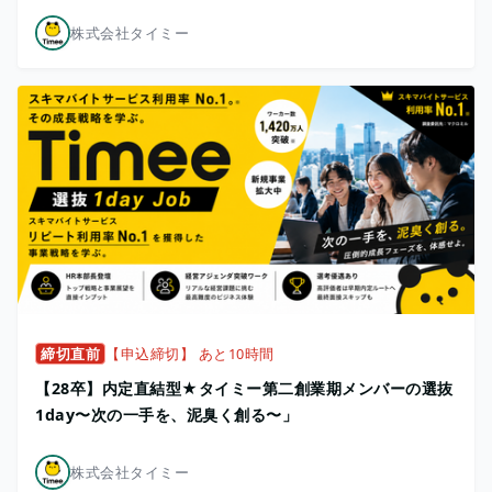
株式会社タイミー
締切直前
【申込締切】 あと10時間
【28卒】内定直結型★タイミー第二創業期メンバーの選抜
1day〜次の一手を、泥臭く創る〜」
株式会社タイミー