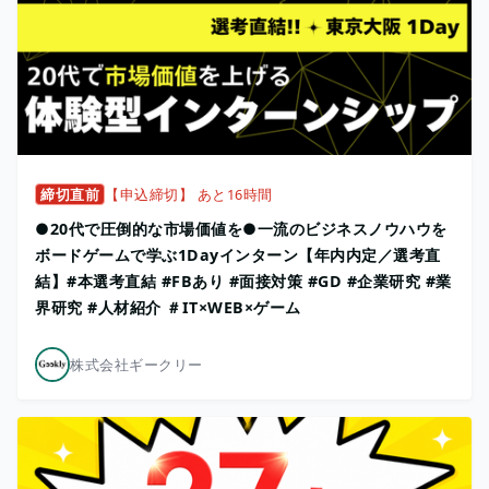
締切直前
【申込締切】 あと16時間
●20代で圧倒的な市場価値を●一流のビジネスノウハウを
ボードゲームで学ぶ1Dayインターン【年内内定／選考直
結】#本選考直結 #FBあり #面接対策 #GD #企業研究 #業
界研究 #人材紹介 ＃IT×WEB×ゲーム
株式会社ギークリー