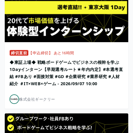
締切直前
【申込締切】 あと16時間
◆東証上場◆ 戦略ボードゲームでビジネスの根幹を学ぶ
1Dayインターン【早期選考ルート★年内内定】#本選考直
結 #FBあり #面接対策 #GD #企業研究 #業界研究 #人材
紹介 ＃IT×WEB×ゲーム - 2026/09/07 10:00
株式会社ギークリー