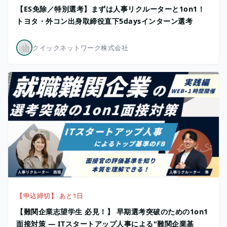
【ES免除／特別選考】まずは人事リクルーターと1on1！
トヨタ・外コン出身取締役直下5daysインターン選考
クイックネットワーク株式会社
【申込締切】 あと1日
【難関企業志望学生 必見！】 早期選考突破のための1on1
面接対策 ― ITスタートアップ人事による"難関企業基