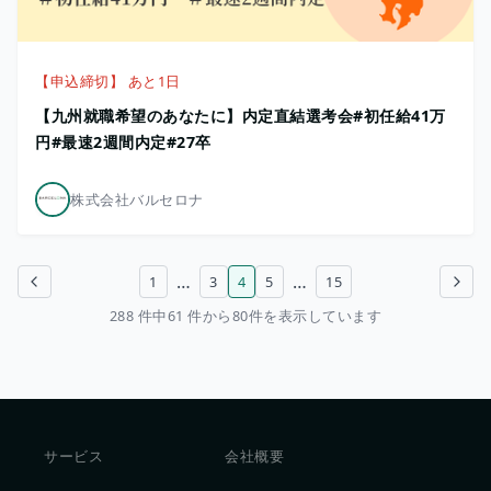
【申込締切】 あと1日
【九州就職希望のあなたに】内定直結選考会#初任給41万
円#最速2週間内定#27卒
株式会社バルセロナ
…
…
1
3
4
5
15
前のページ
次のページ
288 件中61 件から80件を表示しています
サービス
会社概要