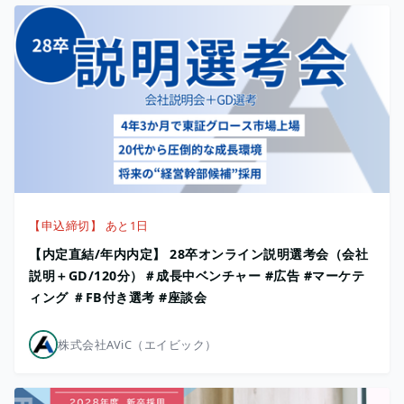
【申込締切】 あと1日
【内定直結/年内内定】 28卒オンライン説明選考会（会社
説明＋GD/120分）＃成長中ベンチャー #広告 #マーケテ
ィング ＃FB付き選考 #座談会
株式会社AViC（エイビック）