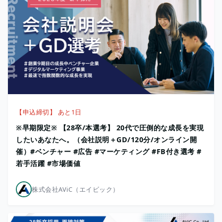
【申込締切】 あと1日
※早期限定※ 【28卒/本選考】 20代で圧倒的な成長を実現
したいあなたへ。（会社説明＋GD/120分/オンライン開
催）#ベンチャー #広告 #マーケティング #FB付き選考 #
若手活躍 #市場価値
株式会社AViC（エイビック）