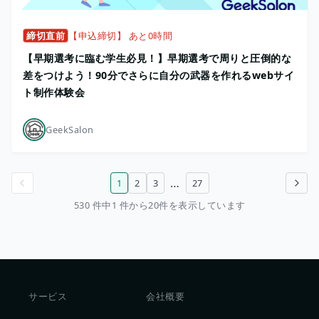
締切直前
【申込締切】 あと0時間
【早期選考に臨む学生必見！】早期選考で周りと圧倒的な
差をつけよう！90分でさらに自分の武器を作れるwebサイ
ト制作体験会
GeekSalon
…
1
2
3
27
前のページ
次のページ
530 件中1 件から20件を表示しています
サービス
会社概要