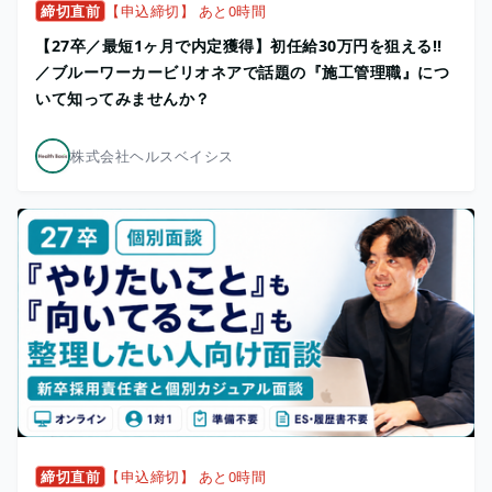
締切直前
【申込締切】 あと0時間
【27卒／最短1ヶ月で内定獲得】初任給30万円を狙える!!
／ブルーワーカービリオネアで話題の『施工管理職』につ
いて知ってみませんか？
株式会社ヘルスベイシス
締切直前
【申込締切】 あと0時間