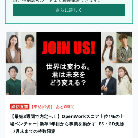
さらに詳しく
締切直前
【申込締切】 あと0時間
【最短3週間で内定へ！】OpenWorkスコア上位1%の上
場ベンチャー│新卒1年目から事業を動かす│ES・GD免除
│7月末までの枠数限定