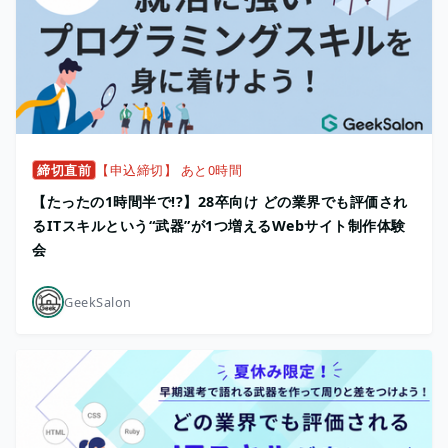
締切直前
【申込締切】 あと0時間
【たったの1時間半で!?】28卒向け どの業界でも評価され
るITスキルという“武器”が1つ増えるWebサイト制作体験
会
GeekSalon