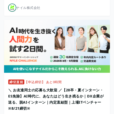
ナイル株式会社
締切直前
【申込締切】 あと0時間
＼ お友達同士の応募も大歓迎 ／【28卒・夏インターン・
ES免除】AI時代に、あなたはどう生き残るか｜DX企業が
送る、脱AIインターン｜内定直結型｜上場ITベンチャー
※8/21締切※