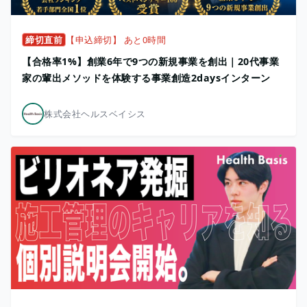
締切直前
【申込締切】 あと0時間
【合格率1%】創業6年で9つの新規事業を創出｜20代事業
家の輩出メソッドを体験する事業創造2daysインターン
株式会社ヘルスベイシス