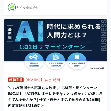
ナイル株式会社
締切直前
【申込締切】 あと0時間
＼ お友達同士の応募も大歓迎 ／【28卒・夏インターン・
ES免除】「AI時代に本当に必要な力とは何か」この夏に考
えてみませんか？│仲間・自分と本気で向き合える2日間│
内定直結※8/21締切※