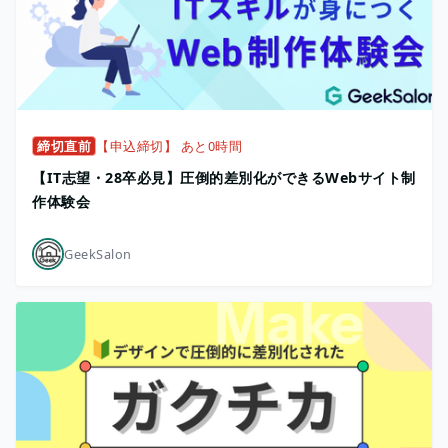
締切直前
【申込締切】 あと0時間
【IT志望・28卒必見】圧倒的差別化ができるWebサイト制
作体験会
GeekSalon