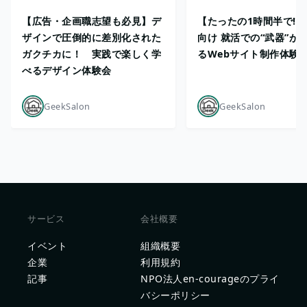
【広告・企画職志望も必見】デ
【たったの1時間半で!?
ザインで圧倒的に差別化された
向け 就活での“武器”が
ガクチカに！ 実践で楽しく学
るWebサイト制作体験
べるデザイン体験会
GeekSalon
GeekSalon
サービス
会社概要
イベント
組織概要
企業
利用規約
記事
NPO法人en-courageのプライ
バシーポリシー