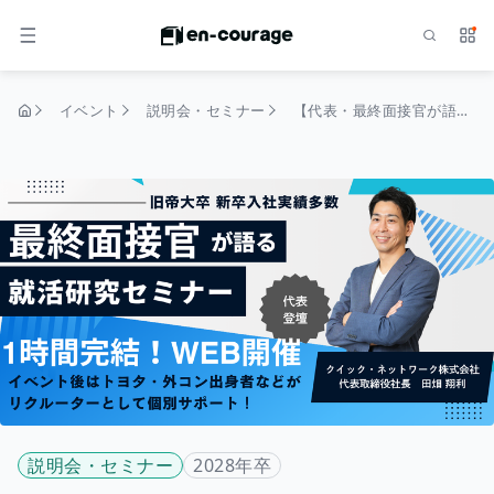
検索
サー
メニュー
イベント
説明会・セミナー
【代表・最終面接官が語る！】1時間で深まる「就活/業界分析」〜今後の時代を生き抜くキャリアの軸となる、AI時代の就活研究〜
トップページ
説明会・セミナー
2028年卒