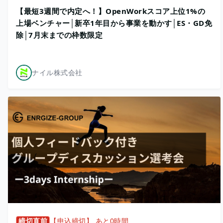
【最短3週間で内定へ！】OpenWorkスコア上位1%の
上場ベンチャー│新卒1年目から事業を動かす│ES・GD免
除│7月末までの枠数限定
ナイル株式会社
締切直前
【申込締切】 あと0時間