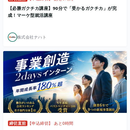
【必勝ガクチカ講座】90分で「受かるガクチカ」が完
成！マーケ型就活講座
株式会社ナハト
締切直前
【申込締切】 あと0時間