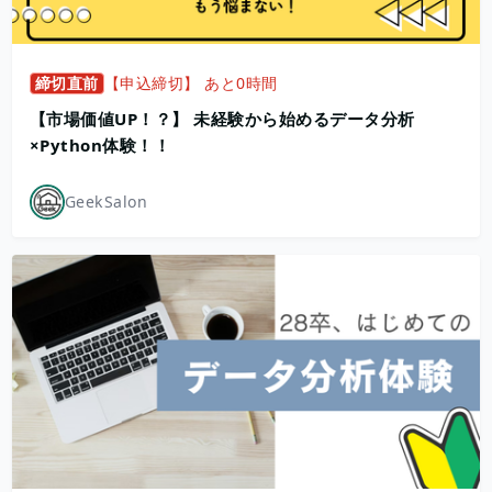
締切直前
【申込締切】 あと0時間
【市場価値UP！？】 未経験から始めるデータ分析
×Python体験！！
GeekSalon