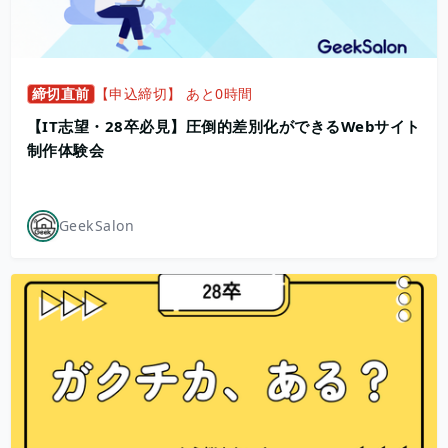
締切直前
【申込締切】 あと0時間
【IT志望・28卒必見】圧倒的差別化ができるWebサイト
制作体験会
GeekSalon