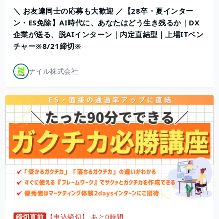
＼ お友達同士の応募も大歓迎 ／【28卒・夏インター
ン・ES免除】AI時代に、あなたはどう生き残るか｜DX
企業が送る、脱AIインターン｜内定直結型｜上場ITベン
チャー※8/21締切※
ナイル株式会社
締切直前
【申込締切】 あと0時間