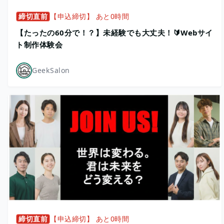
締切直前
【申込締切】 あと0時間
【たったの60分で！？】未経験でも大丈夫！🔰Webサイ
ト制作体験会
GeekSalon
締切直前
【申込締切】 あと0時間