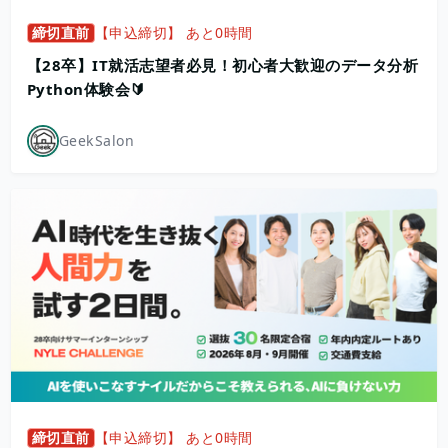
締切直前
【申込締切】 あと0時間
【28卒】IT就活志望者必見！初心者大歓迎のデータ分析
Python体験会🔰
GeekSalon
締切直前
【申込締切】 あと0時間