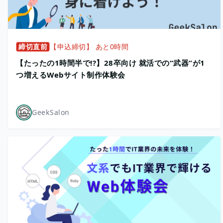
締切直前
【申込締切】 あと0時間
【たったの1時間半で!?】28卒向け 就活での“武器”が1
つ増えるWebサイト制作体験会
GeekSalon