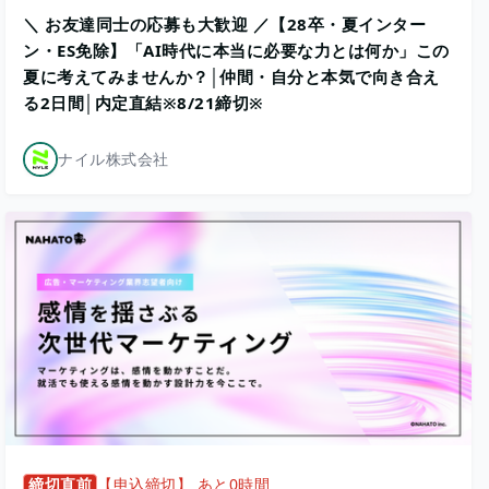
＼ お友達同士の応募も大歓迎 ／【28卒・夏インター
ン・ES免除】「AI時代に本当に必要な力とは何か」この
夏に考えてみませんか？│仲間・自分と本気で向き合え
る2日間│内定直結※8/21締切※
ナイル株式会社
締切直前
【申込締切】 あと0時間