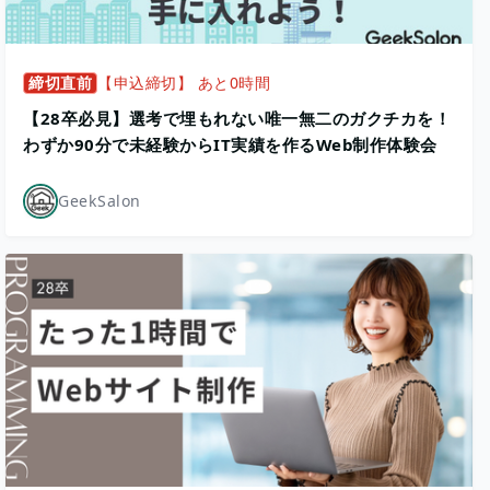
締切直前
【申込締切】 あと0時間
【28卒必見】選考で埋もれない唯一無二のガクチカを！
わずか90分で未経験からIT実績を作るWeb制作体験会
GeekSalon