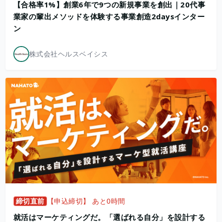
【合格率1%】創業6年で9つの新規事業を創出｜20代事
業家の輩出メソッドを体験する事業創造2daysインター
ン
株式会社ヘルスベイシス
締切直前
【申込締切】 あと0時間
就活はマーケティングだ。「選ばれる自分」を設計する