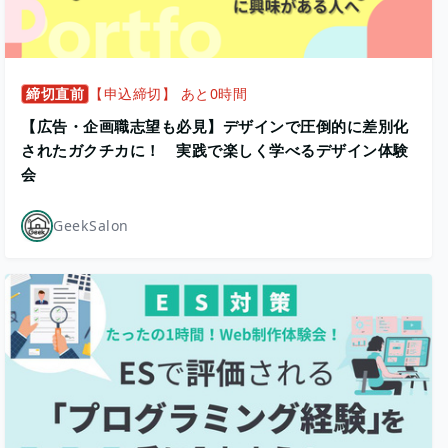
締切直前
【申込締切】 あと0時間
【広告・企画職志望も必見】デザインで圧倒的に差別化
されたガクチカに！ 実践で楽しく学べるデザイン体験
会
GeekSalon