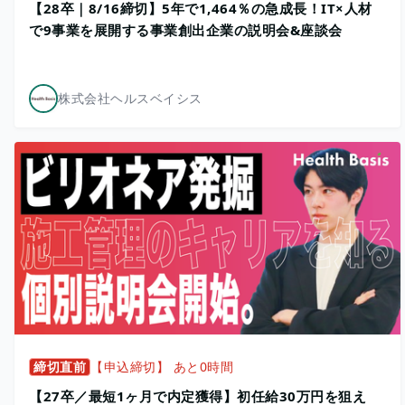
【28卒｜8/16締切】5年で1,464％の急成長！IT×人材
で9事業を展開する事業創出企業の説明会&座談会
株式会社ヘルスベイシス
締切直前
【申込締切】 あと0時間
【27卒／最短1ヶ月で内定獲得】初任給30万円を狙え