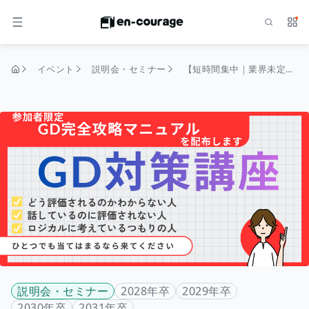
検索
サー
メニュー
イベント
説明会・セミナー
【短時間集中｜業界未定OK】選考を勝ち抜くためのGD対策講座
トップページ
説明会・セミナー
2028年卒
2029年卒
2030年卒
2031年卒