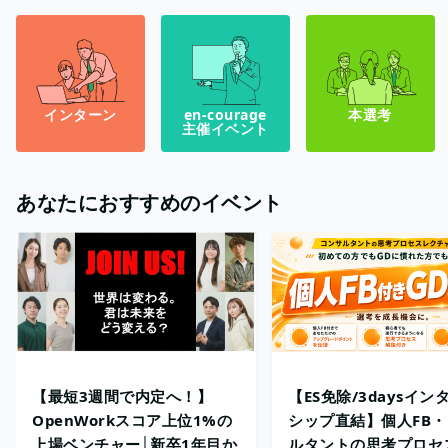
インターン
en-courage
本選考
主催イベント
あなたにおすすめのイベント
【最短3週間で内定へ！】
【ES免除/3daysイン
OpenWorkスコア上位1%の
シップ直結】個人FB
上場ベンチャー│新卒1年目か
ルタントの思考プロセ