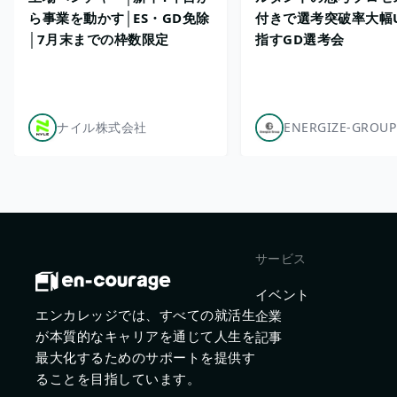
ら事業を動かす│ES・GD免除
付きで選考突破率大幅
│7月末までの枠数限定
指すGD選考会
ナイル株式会社
ENERGIZE-GROUP
サービス
イベント
エンカレッジでは、すべての就活生
企業
が本質的なキャリアを通じて人生を
記事
最大化するためのサポートを提供す
ることを目指しています。