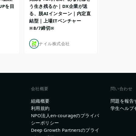
UPを目
う生き残るか｜DX企業が送
る、脱AIインターン｜内定直
結型｜上場ITベンチャー
※8/7締切※
ナイル株式会社
会社概要
問い合わせ
組織概要
問題を報告
利用規約
学生ヘルプ
NPO法人en-courageのプライバ
シーポリシー
Deep Growth Partnersのプライ