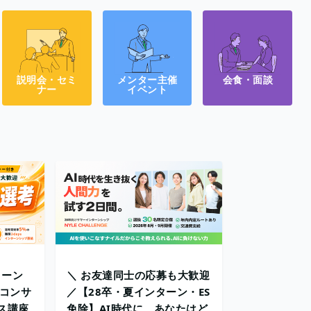
説明会・セミ
メンター主催
会食・面談
ナー
イベント
ターン
＼ お友達同士の応募も大歓迎
・コンサ
／【28卒・夏インターン・ES
ス講座
免除】AI時代に、あなたはど