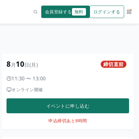
会員登録する
無料
ログインする
サー
検索
8
10
締切直前
月
日
(月)
11:30
〜
13:00
オンライン開催
イベントに申し込む
申込締切
あと8時間