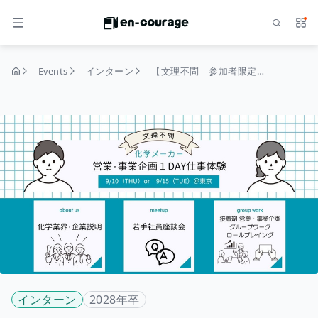
Search
Serv
MENU
Events
インターン
【文理不問｜参加者限定イベントご招待特典あり】化学メーカーの営業と事業企画がわかる！仕事体験／営業・事業企画コース
home
インターン
2028年卒