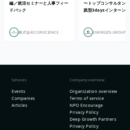
編／就活セミナーと人事フィー
〜トップコンサルタント
ドバック
践型3daysインターン
株式会社CONSCIENCE
ENERGIZE-GROUP
Services
Company overview
Events
Organization overview
Companies
Terms of service
Articles
NPO Encourage
Privacy Policy
Deep Growth Partners
Privacy Policy