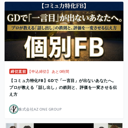
締切直前
【申込締切】 あと0時間
【コミュ力特化FB】GDで「一言目」が出ないあなたへ。
プロが教える「話し出し」の鉄則と、評価を一変させる伝
え方
株式会社AZ ONE GROUP