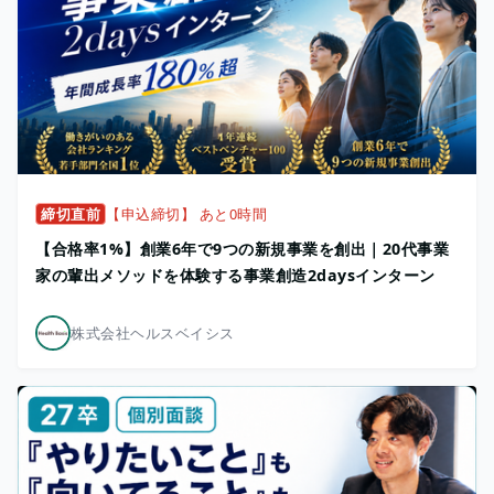
締切直前
【申込締切】 あと0時間
【合格率1%】創業6年で9つの新規事業を創出｜20代事業
家の輩出メソッドを体験する事業創造2daysインターン
株式会社ヘルスベイシス