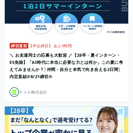
締切直前
【申込締切】 あと0時間
＼ お友達同士の応募も大歓迎 ／【28卒・夏インターン・
ES免除】「AI時代に本当に必要な力とは何か」この夏に考
えてみませんか？│仲間・自分と本気で向き合える2日間│
内定直結※8/21締切※
ナイル株式会社