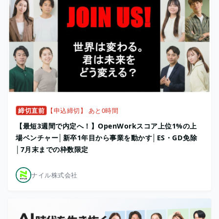
締切直前
【申込締切】 あと0時間
【最短3週間で内定へ！】OpenWorkスコア上位1%の上
場ベンチャー│新卒1年目から事業を動かす│ES・GD免除
│7月末までの枠数限定
ナイル株式会社