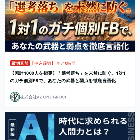
締切直前
【申込締切】 あと0時間
【累計1000人を指導】「選考落ち」を未然に防ぐ。1対1
のガチ個別FBで、あなたの武器と弱点を徹底言語化
株式会社AZ ONE GROUP