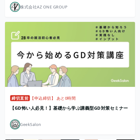
株式会社AZ ONE GROUP
締切直前
【申込締切】 あと0時間
【GD怖い人必見！】基礎から学ぶ講義型GD対策セミナー
GeekSalon