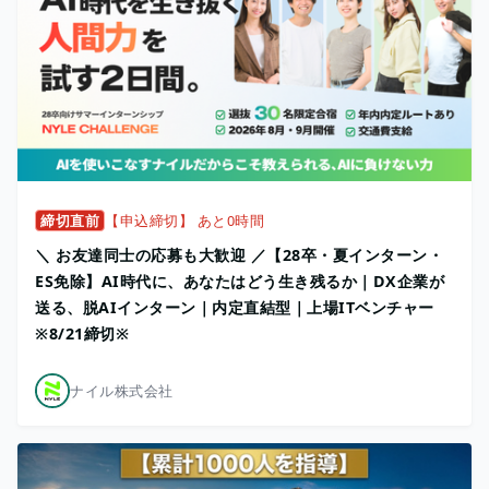
締切直前
【申込締切】 あと0時間
＼ お友達同士の応募も大歓迎 ／【28卒・夏インターン・
ES免除】AI時代に、あなたはどう生き残るか｜DX企業が
送る、脱AIインターン｜内定直結型｜上場ITベンチャー
※8/21締切※
ナイル株式会社