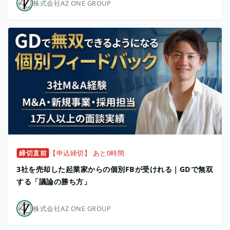
株式会社AZ ONE GROUP
締切直前
【申込締切】 あと0時間
3社を売却した起業家からの個別FBが受けれる｜GDで無双
する「議論の勝ち方」
株式会社AZ ONE GROUP