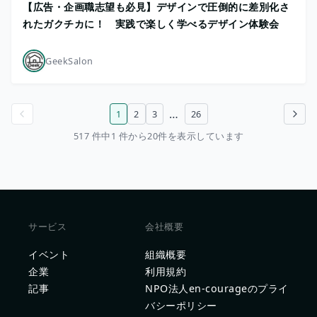
【広告・企画職志望も必見】デザインで圧倒的に差別化さ
れたガクチカに！ 実践で楽しく学べるデザイン体験会
GeekSalon
…
1
2
3
26
前のページ
次のページ
517 件中1 件から20件を表示しています
サービス
会社概要
イベント
組織概要
企業
利用規約
記事
NPO法人en-courageのプライ
バシーポリシー