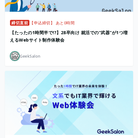
締切直前
【申込締切】 あと0時間
【たったの1時間半で!?】28卒向け 就活での“武器”が1つ増
えるWebサイト制作体験会
GeekSalon