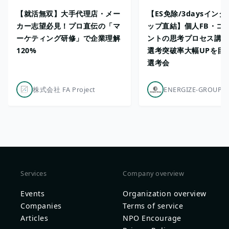
【就活無双】大手代理店・メー
【ES免除/3daysイン
カー志望必見！プロ直伝の「マ
ップ直結】個人FB・コ
ーケティング研修」で企業理解
ントの思考プロセス講座
120%
選考突破率大幅UPを目
選考会
株式会社 FA Project
ENERGIZE-GROUP
Services
Company overview
Events
Organization overview
Companies
Terms of service
Articles
NPO Encourage