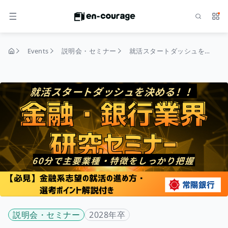
Search
Serv
MENU
Events
説明会・セミナー
就活スタートダッシュを決める！！【選考ポイント解説付き】金融業界研究セミナー
home
説明会・セミナー
2028年卒