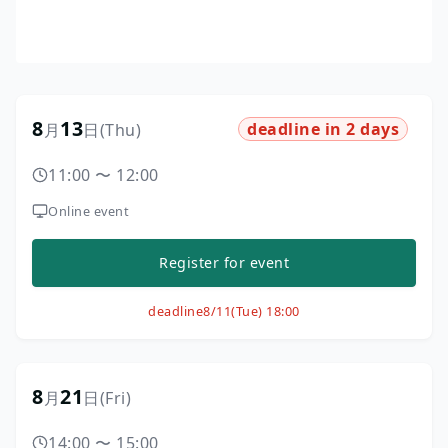
8
13
deadline in 2 days
月
日
(Thu)
11:00
〜
12:00
Online event
Register for event
deadline
8/11(Tue) 18:00
8
21
月
日
(Fri)
14:00
〜
15:00