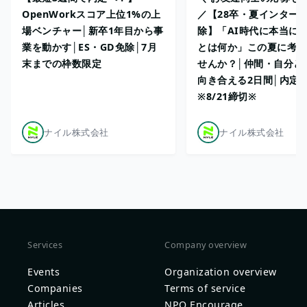
OpenWorkスコア上位1%の上
／【28卒・夏インターン
場ベンチャー│新卒1年目から事
除】「AI時代に本当に
業を動かす│ES・GD免除│7月
とは何か」この夏に考え
末までの枠数限定
せんか？│仲間・自分と
向き合える2日間│内定
※8/21締切※
ナイル株式会社
ナイル株式会社
Services
Company overview
Events
Organization overview
Companies
Terms of service
Articles
NPO Encourage