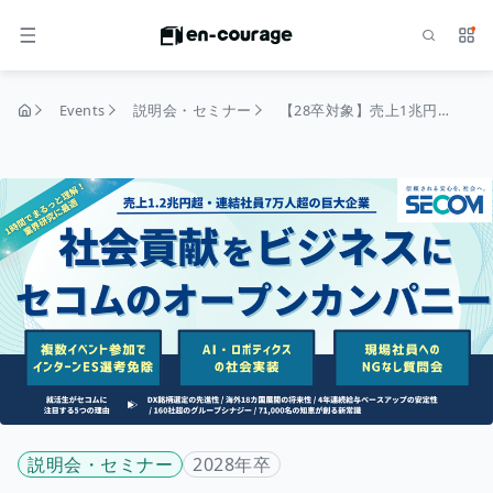
Search
Serv
MENU
Events
説明会・セミナー
【28卒対象】売上1兆円企業の「舵取り」を担う。セコムの総合職オープンカンパニー
home
説明会・セミナー
2028年卒