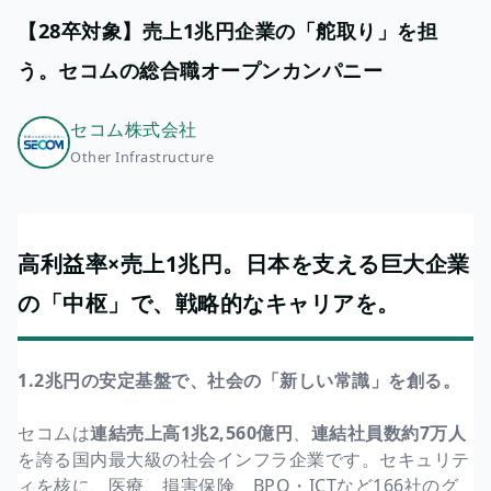
【28卒対象】売上1兆円企業の「舵取り」を担
う。セコムの総合職オープンカンパニー
セコム株式会社
Other Infrastructure
高利益率×売上1兆円。日本を支える巨大企業
の「中枢」で、戦略的なキャリアを。
1.2兆円の安定基盤で、社会の「新しい常識」を創る。
セコムは
連結売上高1兆2,560億円
、
連結社員数約7万人
を誇る国内最大級の社会インフラ企業です。セキュリテ
ィを核に、医療、損害保険、BPO・ICTなど166社のグ