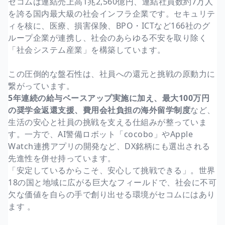
セコムは連結売上高1兆2,560億円、連結社員数約7万人
を誇る国内最大級の社会インフラ企業です。セキュリテ
ィを核に、医療、損害保険、BPO・ICTなど166社のグ
ループ企業が連携し、社会のあらゆる不安を取り除く
「社会システム産業」を構築しています。
この圧倒的な盤石性は、社員への還元と挑戦の原動力に
繋がっています。
5年連続の給与ベースアップ実施に加え、最大100万円
の奨学金返還支援、費用会社負担の海外留学制度
など、
生活の安心と社員の挑戦を支える仕組みが整っていま
す。一方で、AI警備ロボット「cocobo」やApple
Watch連携アプリの開発など、DX銘柄にも選出される
先進性を併せ持っています。
「安定しているからこそ、安心して挑戦できる」。世界
18の国と地域に広がる巨大なフィールドで、社会に不可
欠な価値を自らの手で創り出せる環境がセコムにはあり
ます 。