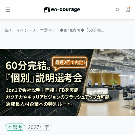
検索
サー
メニュー
イベント
本選考
◆8/18締切◆【60分完結｜1on1でガクチカやキャリアビジョンをブラッシュアップ】急成長人材企業に最短2回の面接で内定！FB付き『個別』説明選考会
トップページ
本選考
2027年卒