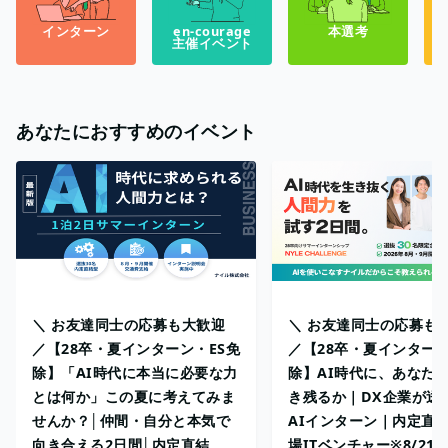
インターン
en-courage
本選考
主催イベント
あなたにおすすめのイベント
＼ お友達同士の応募も大歓迎
＼ お友達同士の応募も
／【28卒・夏インターン・ES免
／【28卒・夏インターン
除】「AI時代に本当に必要な力
除】AI時代に、あなた
とは何か」この夏に考えてみま
き残るか｜DX企業が送
せんか？│仲間・自分と本気で
AIインターン｜内定直
向き合える2日間│内定直結
場ITベンチャー※8/21