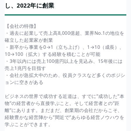
し、2022年に創業
【会社の特徴】
・過去に起業して売上高8,000億超、業界No.1の地位を
確立した起業家が創業
・新卒から事業を0→1（立ち上げ）、1→10（成長）、
10→100（拡大）する経験を積むことが可能
・3年以内には売上100億円以上を見込み、15年後には
売上1兆円を目指す
・会社が急拡大中のため、役員クラスなど多くのポジシ
ョンに空きがある
ビジネスの世界で成功する近道は、すでに”成功した”本
物”の経営者から直接学ぶこと。そして経営者との”距
離”にあります。まだまだ、創業期の会社だからこそ、
経験豊かな経営陣から”間近で”あらゆる経営ノウハウを
学ぶことができます。