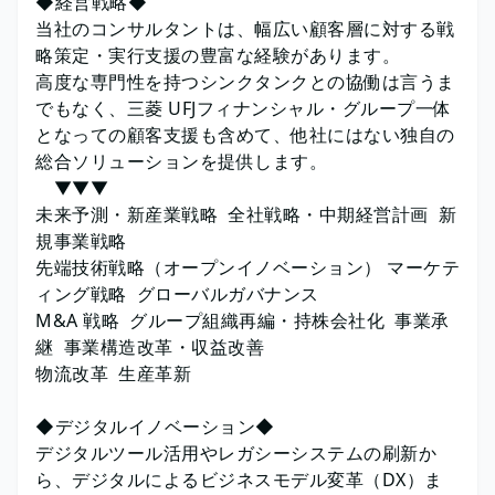
◆経営戦略◆
当社のコンサルタントは、幅広い顧客層に対する戦
略策定・実行支援の豊富な経験があります。
高度な専門性を持つシンクタンクとの協働は言うま
でもなく、三菱 UFJフィナンシャル・グループ一体
となっての顧客支援も含めて、他社にはない独自の
総合ソリューションを提供します。
▼▼▼
未来予測・新産業戦略 全社戦略・中期経営計画 新
規事業戦略
先端技術戦略（オープンイノベーション） マーケテ
ィング戦略 グローバルガバナンス
M&A 戦略 グループ組織再編・持株会社化 事業承
継 事業構造改革・収益改善
物流改革 生産革新
◆デジタルイノベーション◆
デジタルツール活用やレガシーシステムの刷新か
ら、デジタルによるビジネスモデル変革（DX）ま