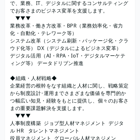
で、業務、IT、デジタルに関するコンサルティング
でお客さまのビジネス変革を支援します。
▼▼▼
業務改革・働き方改革・BPR（業務効率化・省力
化・自動化・テレワーク等）
システム改革（システム刷新・パッケージ化・クラ
ウド化等） DX（デジタルによるビジネス変革）
デジタル活用（AI・RPA・IoT・デジタルマーケテ
ィング等） データドリブン推進
◆組織・人材戦略◆
企業経営の根幹をなす組織と人材に関し、戦略策定
から制度設計･運用までさまざまな価値を専門的か
つ幅広い知見・経験をもとに提供し、個々のお客さ
まの重要課題解決を支援します。
▼▼▼
人事制度構築 ジョブ型人材マネジメント デジタ
ル HR タレントマネジメント
役員マネジメント グローバル人材マネジメン