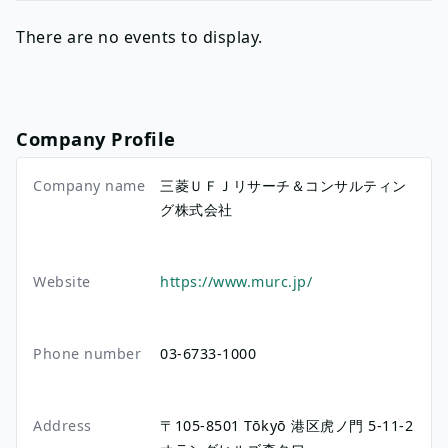
There are no events to display.
Company Profile
Company name
三菱ＵＦＪリサーチ＆コンサルティン
グ株式会社
Website
https://www.murc.jp/
Phone number
03-6733-1000
Address
〒105-8501
Tōkyō
港区虎ノ門
5-11-2