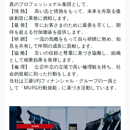
真のプロフェッショナル集団として、
【情 熱】 高い志と情熱をもって、未来を先取る価
値創造に果敢に挑戦します。
【最 善】 常にお客さまのために最善を尽くし、期
待を超える付加価値を提供します。
【研 鑚】 一流の気概をもって自ら研鑚に努め、知
見を共有して仲間の成長に貢献します。
【協 働】 互いの信頼と尊重に基づき協働し、組織
として相乗効果を発揮します。
【倫 理】 公正中立の立場で高い倫理観を持ち、社
会的規範に則った行動をします。
当社は三菱UFJフィナンシャル・グループの一員と
して「MUFG行動規範」に基づき活動しています。