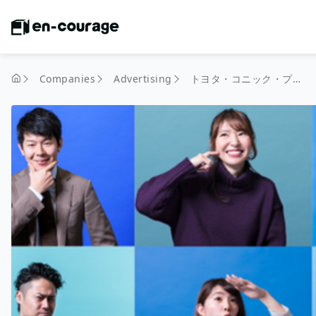
Companies
Advertising
トヨタ・コニック・プロ株式会社
home