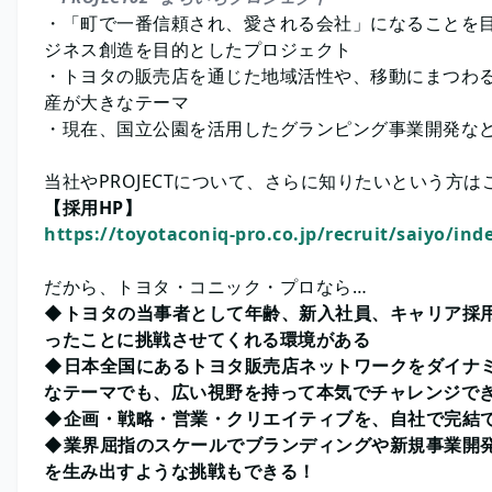
・「町で一番信頼され、愛される会社」になることを
ジネス創造を目的としたプロジェクト
・トヨタの販売店を通じた地域活性や、移動にまつわ
産が大きなテーマ
・現在、国立公園を活用したグランピング事業開発
当社やPROJECTについて、さらに知りたいという方は
【採用HP】
https://toyotaconiq-pro.co.jp/recruit/saiyo/
だから、トヨタ・コニック・プロなら…
◆トヨタの当事者として年齢、新入社員、キャリア採
ったことに挑戦させてくれる環境がある
◆日本全国にあるトヨタ販売店ネットワークをダイナ
なテーマでも、広い視野を持って本気でチャレンジ
◆企画・戦略・営業・クリエイティブを、自社で完
◆業界屈指のスケールでブランディングや新規事業開
を生み出すような挑戦もできる！