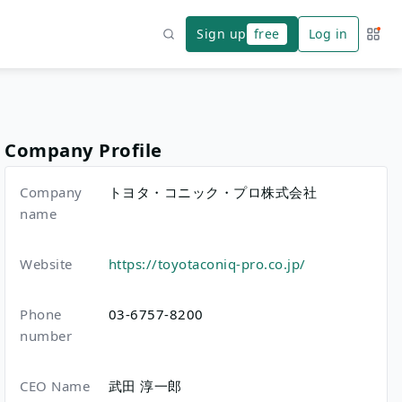
Sign up
free
Log in
Servi
Search
Company Profile
Company
トヨタ・コニック・プロ株式会社
name
Website
https://toyotaconiq-pro.co.jp/
Phone
03-6757-8200
number
CEO Name
武田 淳一郎