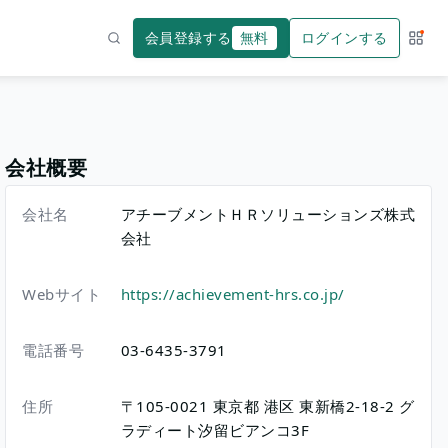
会員登録する
無料
ログインする
サー
検索
会社概要
会社名
アチーブメントＨＲソリューションズ株式
会社
Webサイト
https://achievement-hrs.co.jp/
電話番号
03-6435-3791
住所
〒105-0021
東京都
港区
東新橋2-18-2
グ
ラディート汐留ビアンコ3F