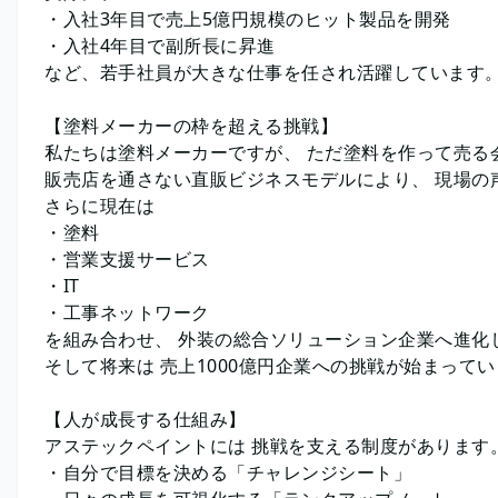
・入社3年目で売上5億円規模のヒット製品を開発
・入社4年目で副所長に昇進
など、若手社員が大きな仕事を任され活躍しています
【塗料メーカーの枠を超える挑戦】
私たちは塗料メーカーですが、 ただ塗料を作って売る
販売店を通さない直販ビジネスモデルにより、 現場の
さらに現在は
・塗料
・営業支援サービス
・IT
・工事ネットワーク
を組み合わせ、 外装の総合ソリューション企業へ進化
そして将来は 売上1000億円企業への挑戦が始まって
【人が成長する仕組み】
アステックペイントには 挑戦を支える制度があります
・自分で目標を決める「チャレンジシート」