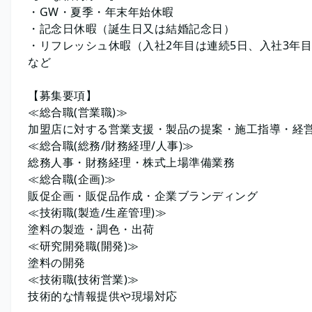
・GW・夏季・年末年始休暇
・記念日休暇（誕生日又は結婚記念日）
・リフレッシュ休暇（入社2年目は連続5日、入社3年目
など
【募集要項】
≪総合職(営業職)≫
加盟店に対する営業支援・製品の提案・施工指導・経
≪総合職(総務/財務経理/人事)≫
総務人事・財務経理・株式上場準備業務
≪総合職(企画)≫
販促企画・販促品作成・企業ブランディング
≪技術職(製造/生産管理)≫
塗料の製造・調色・出荷
≪研究開発職(開発)≫
塗料の開発
≪技術職(技術営業)≫
技術的な情報提供や現場対応