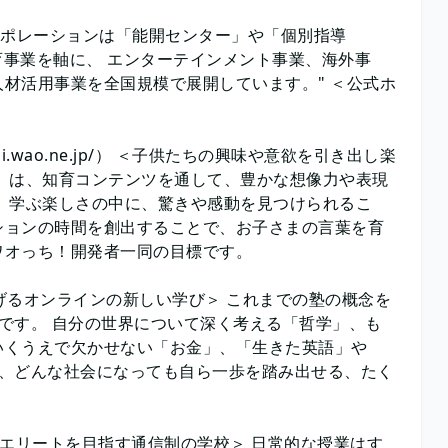
ーポレーションは「能開センター」や「個別指導
育事業を軸に、 エンターテインメント事業、海外事
材活用事業を全国規模で展開しています。" ＜公式ホ
i.wao.ne.jp/） ＜子供たちの興味や意欲を引き出し楽
」は、知育コンテンツを通して、豊かな想像力や表現
、学ぶ楽しさの中に、驚きや感動を見つけられるこ
ションの時間を創出することで、お子さまの言葉を育
ワオっち！開発者一同の目標です。
広げるオンラインの新しい学び＞ これまでの塾の概念を
です。 自分の世界について深く考える「哲学」、も
いくうえで欠かせない「お金」、「生きた英語」や
て、どんな社会になっても自ら一歩を踏み出せる、たく
） ＜ニューエリートを目指す通信制の学校＞ 日常的な授業はす