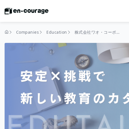
Companies
Education
株式会社ワオ・コーポレーション
home