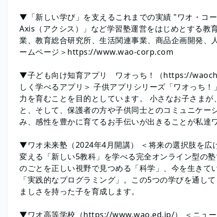
▼「新しい学び」を支えるこれまでの実績 "ワオ・コ
Axis（アクシス）」など学習塾運営をはじめとする教
業、教育総合研究所、生活関連事業、商品企画開発、人
ームページ＞https://www.wao-corp.com
▼子ども向け知育アプリ ワオっち！（https://waoch
しく学べるアプリ＞ 子供アプリシリーズ「ワオっち！
力を育むことを目的としています。 小さなお子さまが
と、そして、保護者の方や子供同士とのコミュニケー
み、感性を豊かに育てるお手伝いが出きることが私達
▼ワオ未来塾（2024年4月開講） ＜将来の選択肢を
変える「新しい5教科」を学べる完全オンライン型の塾
のごとを正しい視野で見つめる「科学」、今を生きて
「実践的なプログラミング」。この5つの学びを通し
ましさを持った子を育成します。
▼ワオ高等学校（https://www.wao.ed.jp/