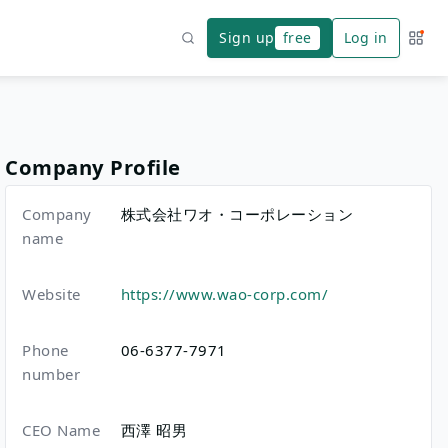
Sign up
free
Log in
Servi
Search
Company Profile
Company
株式会社ワオ・コーポレーション
name
Website
https://www.wao-corp.com/
Phone
06-6377-7971
number
CEO Name
西澤 昭男