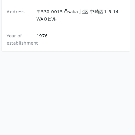
Address
〒530-0015
Ōsaka
北区
中崎西1-5-14
WAOビル
Year of
1976
establishment